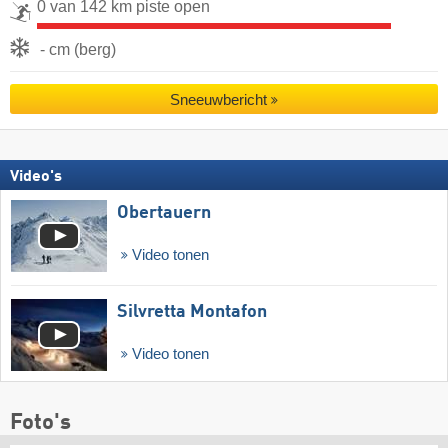
0 van 142 km piste open
- cm (berg)
Sneeuwbericht
Video's
Obertauern
Video tonen
Silvretta Montafon
Video tonen
Foto's