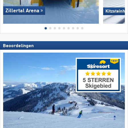
Zillertal Arena
Kitzsteinho
Beoordelingen