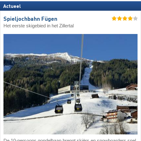
Actueel
Spieljochbahn Fügen
Het eerste skigebied in het Zillertal
De 10-persoons gondelbaan brengt skiërs en snowboarders snel,