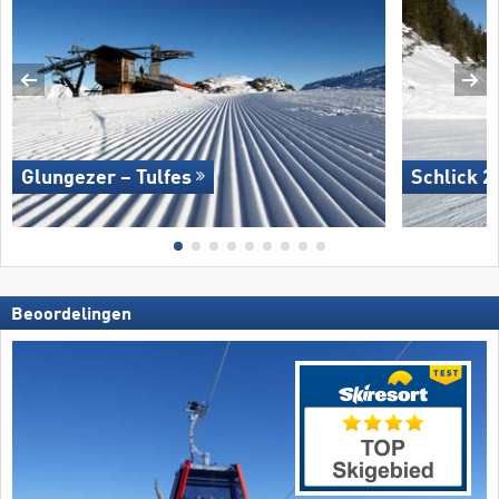
Glungezer – Tulfes
Schlick 2
Beoordelingen