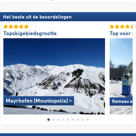
Het beste uit de beoordelingen
Topskigebiedsgrootte
Top voor 
Mayrhofen (Mountopolis)
Ramsau am 