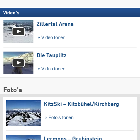
Video's
Zillertal Arena
Video tonen
Die Tauplitz
Video tonen
Foto's
KitzSki – Kitzbühel/​Kirchberg
Foto's tonen
Lermoos – Grubigstein