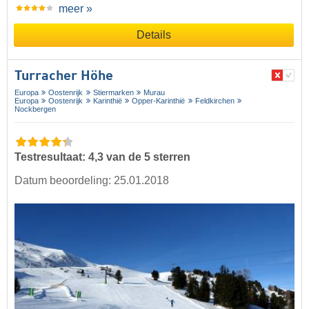
meer »
Details
Turracher Höhe
Europa
Oostenrijk
Stiermarken
Murau
Europa
Oostenrijk
Karinthië
Opper-Karinthië
Feldkirchen
Nockbergen
Testresultaat: 4,3 van de 5 sterren
Datum beoordeling: 25.01.2018