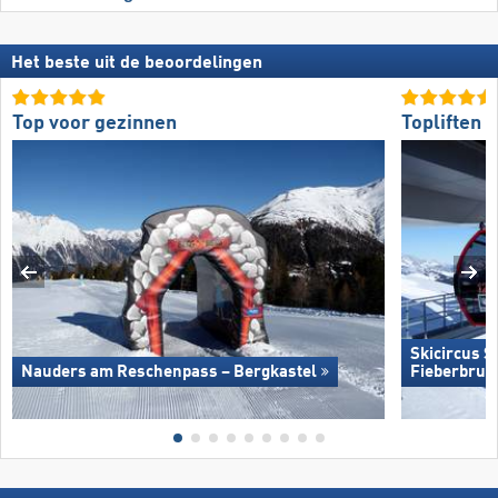
Het beste uit de beoordelingen
Top voor gezinnen
Topliften
Skicircus 
Nauders am Reschenpass – Bergkastel
Fieberbrun