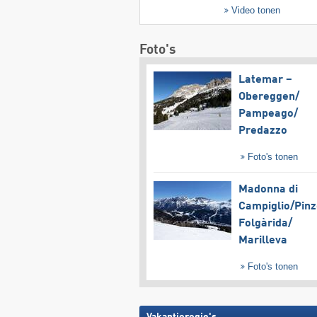
Video tonen
Foto's
Latemar –
Obereggen/​
Pampeago/​
Predazzo
Foto's tonen
Madonna di
Campiglio/​Pinz
Folgàrida/​
Marilleva
Foto's tonen
Vakantieregio's