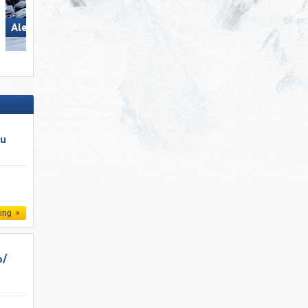
Wildkogel – Neukirchen/​
Aletsch Arena
Bramberg
au
ling
/​