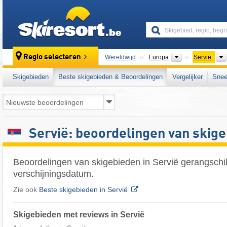
skiresort
Continenten
Regio selecteren
Wereldwijd
Europa
Servië
Skigebieden
Beste skigebieden & Beoordelingen
Vergelijker
Snee
Servië: beoordelingen van skig
Beoordelingen van skigebieden in Servië gerangschi
verschijningsdatum.
Zie ook
Beste skigebieden in Servië
Skigebieden met reviews in Servië