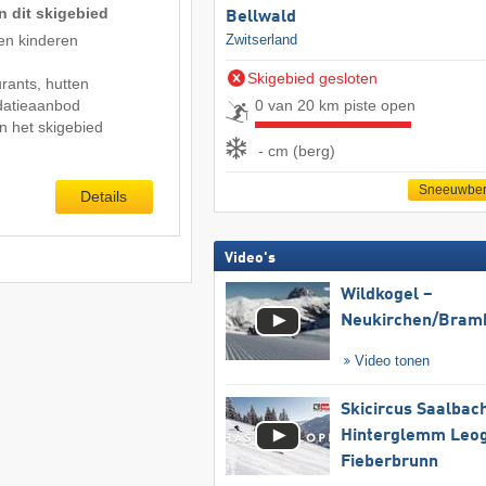
n dit skigebied
Bellwald
en kinderen
Zwitserland
Skigebied gesloten
rants, hutten
atieaanbod
0 van 20 km piste open
n het skigebied
- cm (berg)
Sneeuwber
Details
Video's
Wildkogel –
Neukirchen/​Bram
Video tonen
Skicircus Saalbac
Hinterglemm Leo
Fieberbrunn