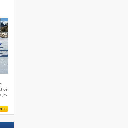
ol
dt de
lijke
er