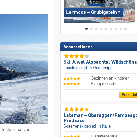
Lermoos – Grubigstein
Beoordelingen
Ski Juwel Alpbachtal Wildschön
Topskigebied
in Oostenrijk
Gezinnen en kinderen
Pistepreparatie
Beoorde
Latemar – Obereggen/​Pampeago
Predazzo
5-sterrenskigebied
in Italië
 testportaal van
Pistepreparatie