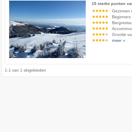
15 sterke punten va
Gezinnen 
Beginners
Bergrestau
Accommod
Grootte va
meer »
1
-
1
van
1
skigebieden