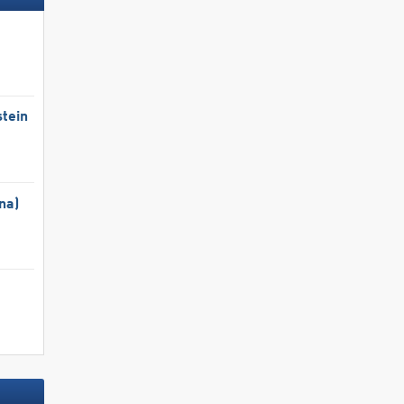
tein
na)