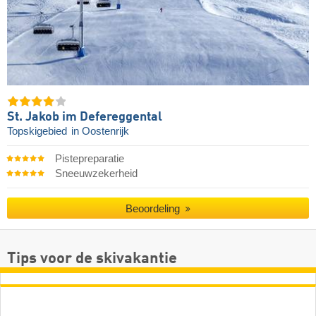
St. Jakob im Defereggental
Topskigebied
in Oostenrijk
Pistepreparatie
Sneeuwzekerheid
Beoordeling
Tips voor de skivakantie