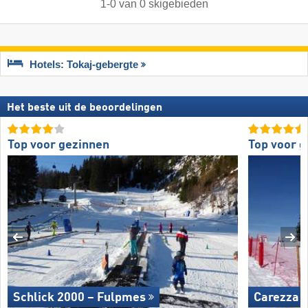
1
-
0
van
0
skigebieden
Hotels: Tokaj-gebergte
Het beste uit de beoordelingen
Top voor gezinnen
Top voor 
Schlick 2000 – Fulpmes
Carezza