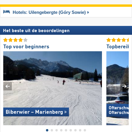
Hotels: Uilengebergte (Góry Sowie)
Het beste uit de beoordelingen
Top voor beginners
Topbereik
Ofterschwa
Biberwier – Marienberg
Ofterschwa