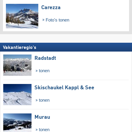
Carezza
Foto's tonen
Vakantieregio's
Radstadt
tonen
Skischaukel Kappl & See
tonen
Murau
tonen