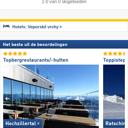
1
-
0
van
0
skigebieden
Hotels: Veporské vrchy
Het beste uit de beoordelingen
Topbergrestaurants/-hutten
Toppistepr
Hochzillertal
Ratschin