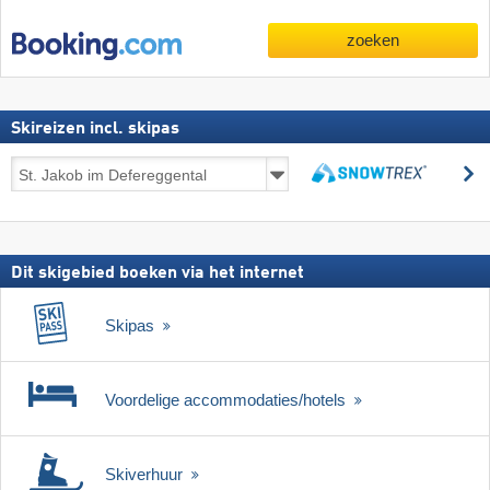
zoeken
Skireizen incl. skipas
Skireizen
z
incl.
zoeken
skipas
Dit skigebied boeken via het internet
Skipas
Voordelige accommodaties/hotels
Skiverhuur