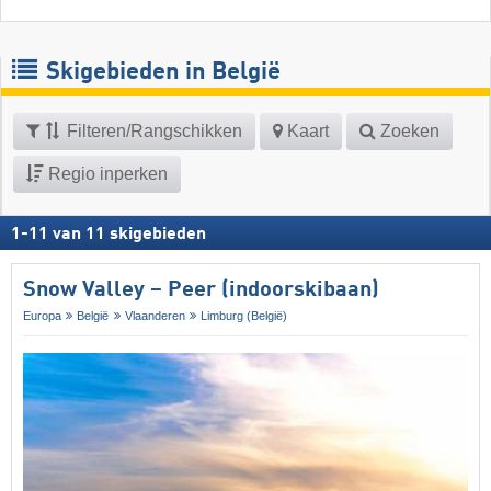
Skigebieden in België
Filteren/Rangschikken
Kaart
Zoeken
Regio inperken
1
-
11
van
11
skigebieden
Snow Valley – Peer (indoorskibaan)
Europa
België
Vlaanderen
Limburg (België)