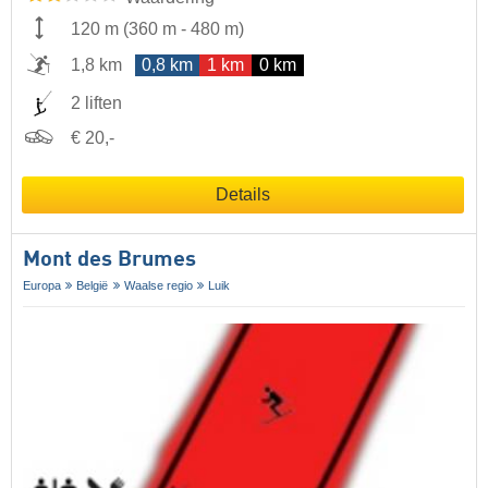
120 m
(
360 m
-
480 m
)
1,8 km
0,8 km
1 km
0 km
2 liften
€ 20,-
Details
Mont des Brumes
Europa
België
Waalse regio
Luik