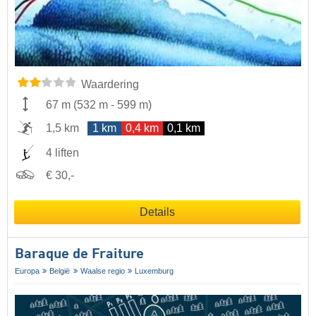
Waardering
67 m
(
532 m
-
599 m
)
1,5 km
1 km
0,4 km
0,1 km
4 liften
€ 30,-
Details
Baraque de Fraiture
Europa
België
Waalse regio
Luxemburg