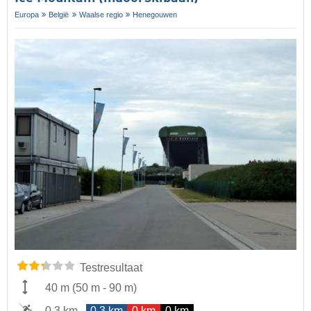
Europa
België
Waalse regio
Henegouwen
Testresultaat
40 m
(
50 m
-
90 m
)
0,3 km
0,3 km
0 km
0 km