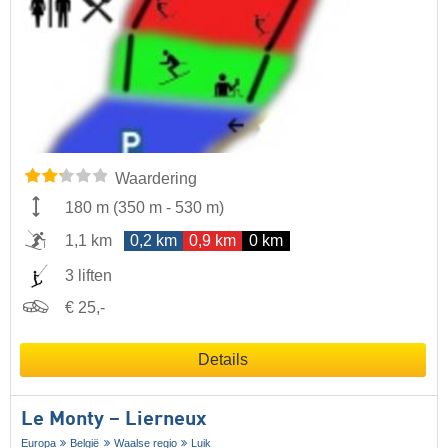
Waardering
180 m
(
350 m
-
530 m
)
1,1 km
0,2 km
0,9 km
0 km
3 liften
€ 25,-
Details
Le Monty – Lierneux
Europa
België
Waalse regio
Luik