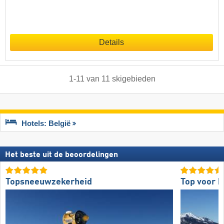
Details
1
-
11
van
11
skigebieden
Hotels: België
Het beste uit de beoordelingen
Topsneeuwzekerheid
Top voor b