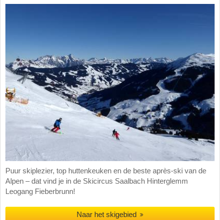
Puur skiplezier, top huttenkeuken en de beste après-ski van de
Alpen – dat vind je in de Skicircus Saalbach Hinterglemm
Leogang Fieberbrunn!
Naar het skigebied