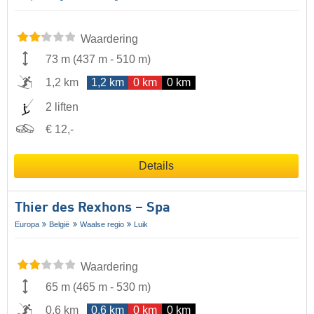
Waardering
73 m
(
437 m
-
510 m
)
1,2 km
1,2 km
0 km
0 km
2 liften
€ 12,-
Details
Thier des Rexhons – Spa
Europa
België
Waalse regio
Luik
Waardering
65 m
(
465 m
-
530 m
)
0,6 km
0,6 km
0 km
0 km