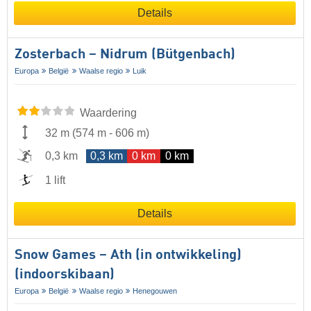
Details
Zosterbach – Nidrum (Bütgenbach)
Europa
België
Waalse regio
Luik
Waardering
32 m
(
574 m
-
606 m
)
0,3 km
0,3 km
0 km
0 km
1 lift
Details
Snow Games – Ath (in ontwikkeling)
(indoorskibaan)
Europa
België
Waalse regio
Henegouwen