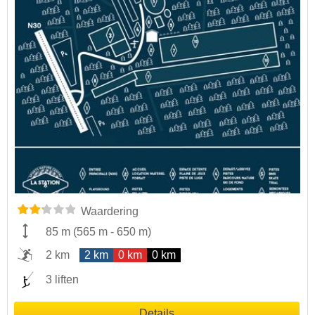
Waardering
85 m
(
565 m
-
650 m
)
2 km
2 km
0 km
0 km
3 liften
Details