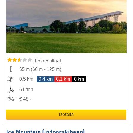
Testresultaat
65 m
(
60 m
-
125 m
)
0,5 km
0,4 km
0,1 km
0 km
6 liften
€ 48,-
Details
Ice Mountain (indoorskibaan)