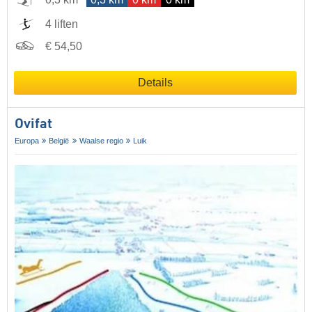
4 liften
€ 54,50
Details
Ovifat
Europa
België
Waalse regio
Luik