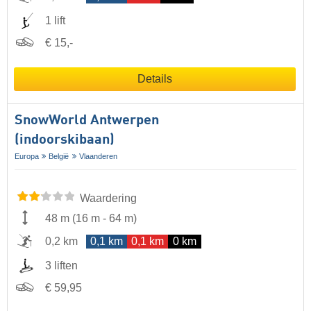
1 lift
€ 15,-
Details
SnowWorld Antwerpen
(indoorskibaan)
Europa
België
Vlaanderen
Waardering
48 m
(
16 m
-
64 m
)
0,2 km
0,1 km
0,1 km
0 km
3 liften
€ 59,95