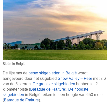
Skiën in België
De lijst met de
beste skigebieden in België
wordt
aangevoerd door het skigebied
Snow Valley – Peer
met 2,6
van de 5 sterren.
De grootste skigebieden
hebben tot 2
kilometer piste (
Baraque de Fraiture
).
De hoogste
skigebieden
in België reiken tot een hoogte van 650 meter
(
Baraque de Fraiture
).