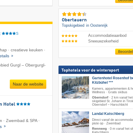
Beoorde
Obertauern
Topskigebied
in Oostenrijk
t
S
Accommodatieaanbod
Sneeuwzekerheid
ap · creatieve keuken ·
Beoorde
etails
ebied Gurgl – Obergurgl-
Tophotels voor de wintersport
Gartenhotel Rosenhof b
Kitzbühel ***
Naar de website
Kamers, appartementen & hu
Wellness · Gratis skibus
Oberndorf
·
2 km vanaf het
skigebied St. Johann in Tirol/
n Hotel
Oberndorf – Harschbichl
Landal Katschberg
Direct vanaf de accommodat
0m · Zwembad & SPA ·
piste op · Zwembad
ls
Rennweg
·
0 m vanaf het s
Katschberg