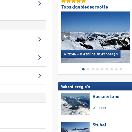
Topskigebiedsgrootte
KitzSki – Kitzbühel/​Kirchberg
Vakantieregio's
Ausseerland
tonen
Stubai