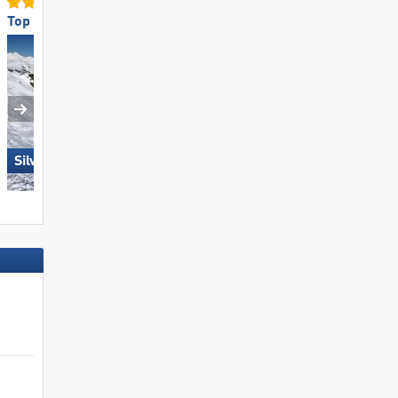
Top voor gevorderd/off-piste
Top voor gezinnen
Silvretta Montafon
Folgaria/​Fiorentini