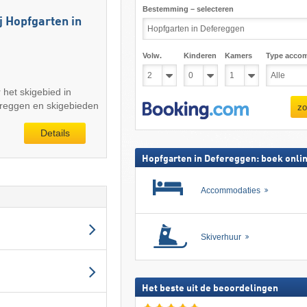
Bestemming – selecteren
j Hopfgarten in
Volw.
Kinderen
Kamers
Type acco
r het skigebied in
ereggen en skigebieden
zo
Details
Hopfgarten in Defereggen: boek onli
Accommodaties
Skiverhuur
Het beste uit de beoordelingen