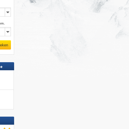
mm.
eken
ne