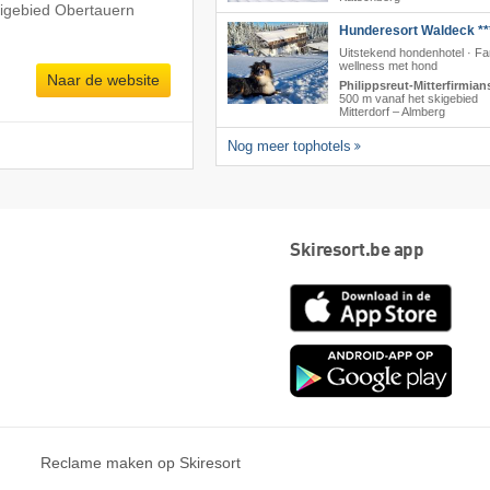
kigebied Obertauern
Hunderesort Waldeck **
Uitstekend hondenhotel · Fa
wellness met hond
Naar de website
Philippsreut-Mitterfirmian
500 m vanaf het skigebied
Mitterdorf – Almberg
Nog meer tophotels
Skiresort.be app
App
Store
Goog
play
Reclame maken op Skiresort