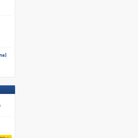
na)
n