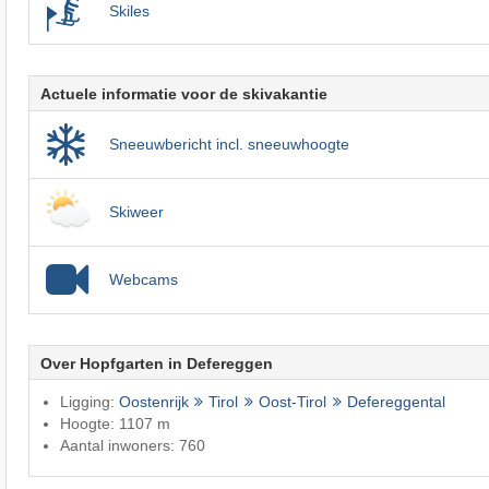
Skiles
Actuele informatie voor de skivakantie
Sneeuwbericht incl. sneeuwhoogte
Skiweer
Webcams
Over Hopfgarten in Defereggen
Ligging:
Oostenrijk
Tirol
Oost-Tirol
Defereggental
Hoogte: 1107 m
Aantal inwoners: 760