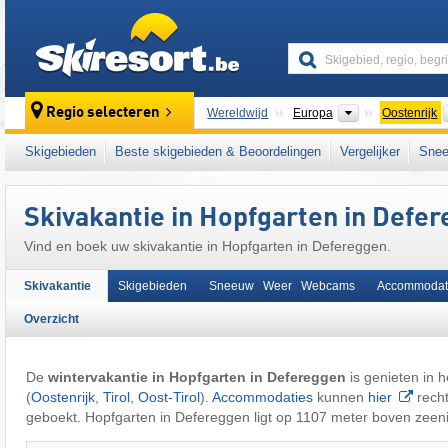
skiresort
Continenten
Regio selecteren
Wereldwijd
Europa
Oostenrijk
Deze plaats ligt ook in:
Venedigergroep
,
Lie
Skigebieden
Beste skigebieden & Beoordelingen
Vergelijker
Snee
het westen van Oostenrijk
,
Oostenrijkse Alp
Skivakantie in Hopfgarten in Defe
Vind en boek uw skivakantie in Hopfgarten in Defereggen.
Skivakantie
Skigebieden
Sneeuw Weer Webcams
Accommodat
Overzicht
De
wintervakantie in Hopfgarten in Defereggen
is genieten in 
(
Oostenrijk
,
Tirol
,
Oost-Tirol
).
Accommodaties
kunnen
hier
recht
geboekt. Hopfgarten in Defereggen ligt op 1107 meter boven zeen