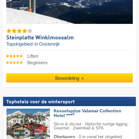
Steinplatte Winklmoosalm
Topskigebied
in Oostenrijk
Liften
Beginners
Beoordeling
Tophotels voor de wintersport
Kesselspitze Valamar Collection
S
Hotel ****
Ski-in & ski-out · Idylische rustige ligging ·
Gourmet · Zwembad & SPA
Obertauern
·
0 m vanaf het skigebied