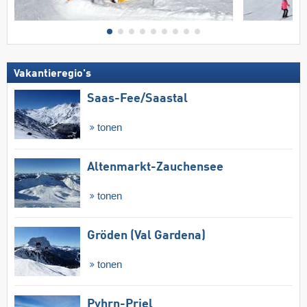
Vakantieregio's
Saas-Fee/​Saastal
tonen
Altenmarkt-Zauchensee
tonen
Gröden (Val Gardena)
tonen
Pyhrn-Priel