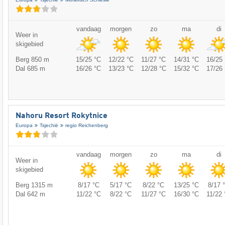
vandaag
morgen
zo
ma
di
Weer in
skigebied
Berg 850 m
15/25 °C
12/22 °C
11/27 °C
14/31 °C
16/25 
Dal 685 m
16/26 °C
13/23 °C
12/28 °C
15/32 °C
17/26 
Nahoru Resort Rokytnice
Europa
Tsjechië
regio Reichenberg
vandaag
morgen
zo
ma
di
Weer in
skigebied
Berg 1315 m
8/17 °C
5/17 °C
8/22 °C
13/25 °C
8/17 
Dal 642 m
11/22 °C
8/22 °C
11/27 °C
16/30 °C
11/22 