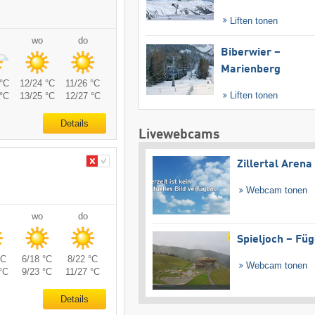
Liften tonen
wo
do
Biberwier –
Marienberg
°C
12/24 °C
11/26 °C
Liften tonen
°C
13/25 °C
12/27 °C
Details
Livewebcams
Zillertal Arena
Webcam tonen
wo
do
Spieljoch – Fü
°C
6/18 °C
8/22 °C
Webcam tonen
°C
9/23 °C
11/27 °C
Details