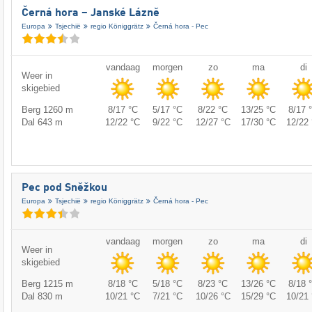
Černá hora – Janské Lázně
Europa
Tsjechië
regio Königgrätz
Černá hora - Pec
vandaag
morgen
zo
ma
di
Weer in
skigebied
Berg 1260 m
8/17 °C
5/17 °C
8/22 °C
13/25 °C
8/17 
Dal 643 m
12/22 °C
9/22 °C
12/27 °C
17/30 °C
12/22 
Pec pod Sněžkou
Europa
Tsjechië
regio Königgrätz
Černá hora - Pec
vandaag
morgen
zo
ma
di
Weer in
skigebied
Berg 1215 m
8/18 °C
5/18 °C
8/23 °C
13/26 °C
8/18 
Dal 830 m
10/21 °C
7/21 °C
10/26 °C
15/29 °C
10/21 