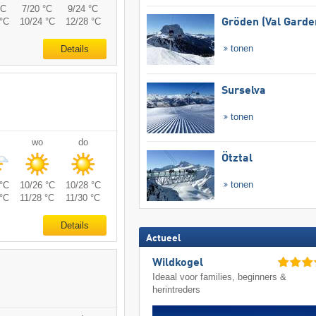
°C
7/20 °C
9/24 °C
°C
10/24 °C
12/28 °C
Gröden (Val Garde
tonen
Details
Surselva
tonen
wo
do
Ötztal
tonen
°C
10/26 °C
10/28 °C
°C
11/28 °C
11/30 °C
Details
Actueel
Wildkogel
Ideaal voor families, beginners &
herintreders