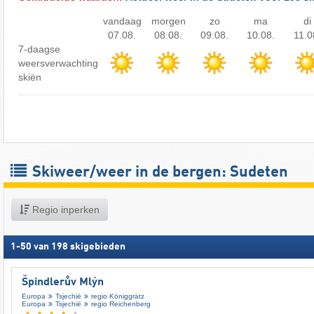
vandaag
morgen
zo
ma
di
07.08.
08.08.
09.08.
10.08.
11.0
7-daagse
weersverwachting
skiën
Skiweer/weer in de bergen: Sudeten
Regio inperken
1
-
50
van
198
skigebieden
Špindlerův Mlýn
Europa
Tsjechië
regio Königgrätz
Europa
Tsjechië
regio Reichenberg