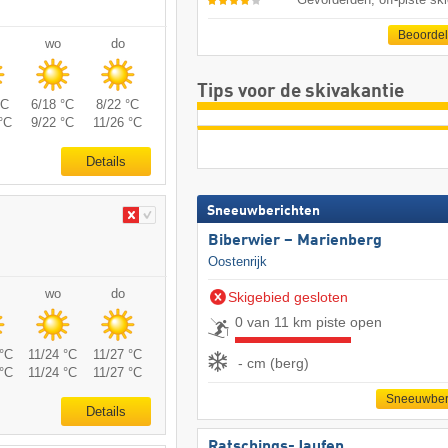
Beoorde
wo
do
Tips voor de skivakantie
°C
6/18 °C
8/22 °C
°C
9/22 °C
11/26 °C
Details
Sneeuwberichten
Biberwier – Marienberg
Oostenrijk
wo
do
Skigebied gesloten
0 van 11 km piste open
°C
11/24 °C
11/27 °C
- cm (berg)
°C
11/24 °C
11/27 °C
Sneeuwber
Details
Ratschings-Jaufen