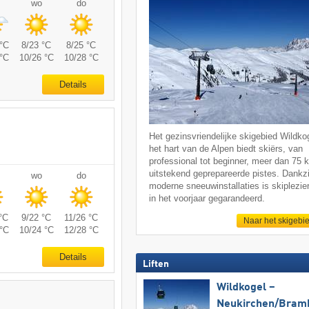
wo
do
°C
8/23 °C
8/25 °C
°C
10/26 °C
10/28 °C
Details
Het gezinsvriendelijke skigebied Wildkog
het hart van de Alpen biedt skiërs, van
professional tot beginner, meer dan 75 
uitstekend geprepareerde pistes. Dankzi
wo
do
moderne sneeuwinstallaties is skiplezier
in het voorjaar gegarandeerd.
°C
9/22 °C
11/26 °C
Naar het skigebi
°C
10/24 °C
12/28 °C
Details
Liften
Wildkogel –
Neukirchen/​Bram