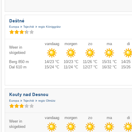
Deštné
Europa
Tsjechië
regio Königgrätz
vandaag
morgen
zo
ma
di
Weer in
skigebied
Berg 850 m
14/23 °C
10/23 °C
11/26 °C
15/31 °C
14/25 
Dal 610 m
15/24 °C
11/24 °C
12/27 °C
16/32 °C
15/26 
Kouty nad Desnou
Europa
Tsjechië
regio Olmütz
vandaag
morgen
zo
ma
di
Weer in
skigebied