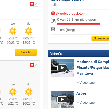
Italië
Skigebied gesloten
0 van 28,1 km piste open
wo
do
- cm (berg)
°C
6/18 °C
8/22 °C
Sneeuwber
°C
10/23 °C
12/27 °C
Details
Video's
Madonna di Campig
Pinzolo/​Folgàrida/
Marilleva
Video tonen
wo
do
Arber
°C
6/19 °C
8/23 °C
Video tonen
°C
8/22 °C
10/26 °C