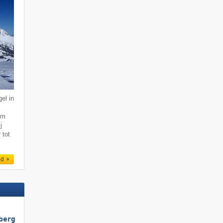
el in
km
j
 tot
ed
berg