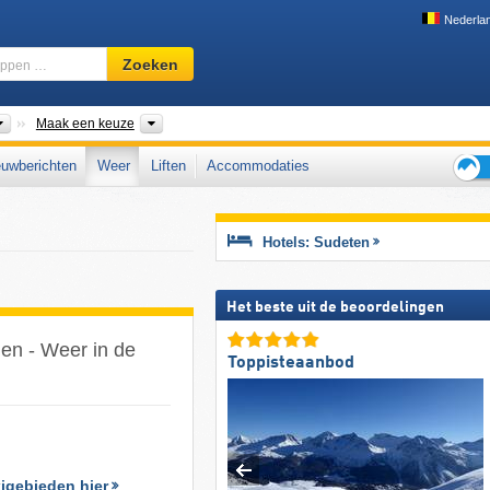
Nederla
Skigebied,
Zoeken
regio,
begrippen
…
Bergketens
Bergketens, Gebergte naar landen, Overkoepelend
Maak een keuze
uwberichten
Weer
Liften
Accommodaties
Tips
voor
de
Hotels: Sudeten
skiva
Het beste uit de beoordelingen
en - Weer in de
Toppisteaanbod
igebieden hier