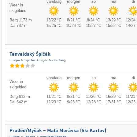
vandaag
morgen
zo
ma
di
Weer in
skigebied
Berg 1173 m
13/22 °C
8/21 °C
8/24 °C
13/29 °C
12/24 
Dal 787 m
15/25 °C
10/24 °C
10/27 °C
15/32 °C
14/27 
Tanvaldský Špičák
Europa
Tsjechië
regio Reichenberg
vandaag
morgen
zo
ma
di
Weer in
skigebied
Berg 812 m
11/21 °C
8/21 °C
11/26 °C
16/29 °C
11/21 
Dal 542 m
12/23 °C
9/23 °C
12/28 °C
17/31 °C
12/23 
Praděd/​Myšák – Malá Morávka (Ski Karlov)
Europa
Tsjechië
Moravisch Schlesië