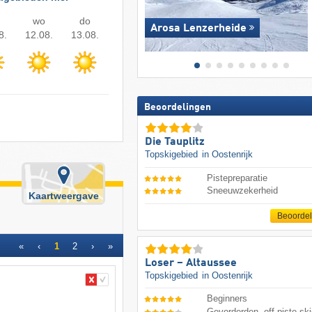
wo
do
Arosa Lenzerheide
8.
12.08.
13.08.
Beoordelingen
Die Tauplitz
Topskigebied
in Oostenrijk
Pistepreparatie
Sneeuwzekerheid
Kaartweergave
Beoorde
«
‹
1
2
›
»
Loser – Altaussee
Topskigebied
in Oostenrijk
Beginners
Gevorderden, off-piste ski