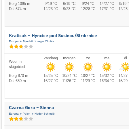
Berg 1095 m
9/19 °C
6/19 °C
9/24 °C
14/27 °C
9/19 
Dal 574 m
12/23 °C
9/23 °C
12/28 °C
17/31 °C
12/23 
Kraličák – Hynčice pod Sušinou/​Stříbrnice
Europa
Tsjechië
regio Olmütz
vandaag
morgen
zo
ma
di
Weer in
skigebied
Berg 870 m
15/25 °C
10/24 °C
10/27 °C
15/32 °C
14/27 
Dal 630 m
16/27 °C
11/26 °C
11/29 °C
16/34 °C
15/29 
Czarna Góra – Sienna
Europa
Polen
Neder-Schlesië