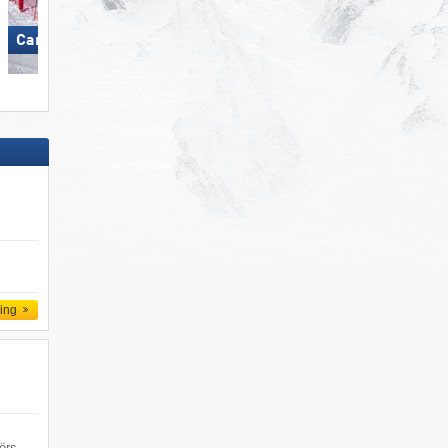
Carezza
Skiregion Hochoetz
ling
ërs