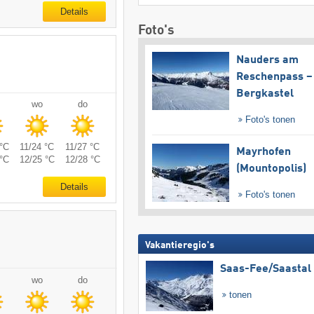
Details
Foto's
Nauders am
Reschenpass –
Bergkastel
wo
do
Foto's tonen
°C
11/24 °C
11/27 °C
Mayrhofen
°C
12/25 °C
12/28 °C
(Mountopolis)
Details
Foto's tonen
Vakantieregio's
Saas-Fee/​Saastal
wo
do
tonen