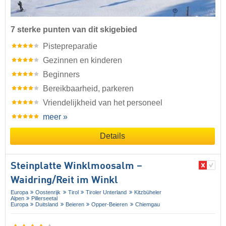
7 sterke punten van dit skigebied
Pistepreparatie
Gezinnen en kinderen
Beginners
Bereikbaarheid, parkeren
Vriendelijkheid van het personeel
meer »
Details
Steinplatte Winklmoosalm –
Waidring/​Reit im Winkl
Europa
Oostenrijk
Tirol
Tiroler Unterland
Kitzbüheler
Alpen
Pillerseetal
Europa
Duitsland
Beieren
Opper-Beieren
Chiemgau