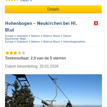
meer »
Details
Hohenbogen – Neukirchen bei Hl.
Blut
Europa
Duitsland
Beieren
Beierse Woud
Oberer
Bayerischer Wald
Europa
Duitsland
Beieren
Beierse Woud
Hohenbogenwinkel
Testresultaat: 2,9 van de 5 sterren
Datum beoordeling: 20.01.2026