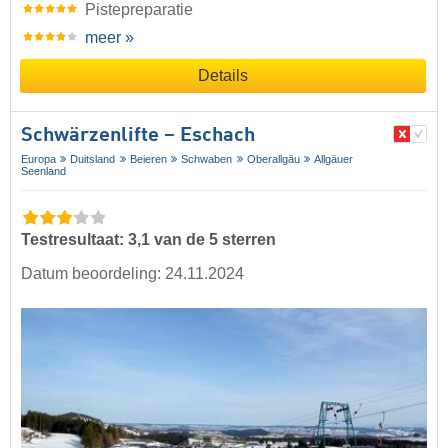
Pistepreparatie
meer »
Details
Schwärzenlifte – Eschach
Europa
Duitsland
Beieren
Schwaben
Oberallgäu
Allgäuer
Seenland
Testresultaat: 3,1 van de 5 sterren
Datum beoordeling: 24.11.2024