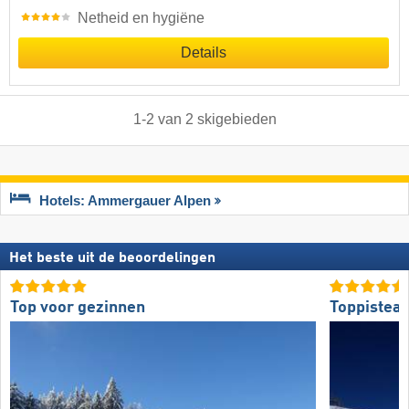
Netheid en hygiëne
Details
1
-
2
van
2
skigebieden
Hotels: Ammergauer Alpen
Het beste uit de beoordelingen
Top voor gezinnen
Toppistea