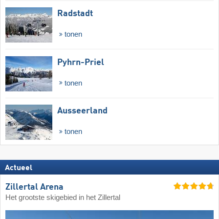
Radstadt
tonen
Pyhrn-Priel
tonen
Ausseerland
tonen
Actueel
Zillertal Arena
Het grootste skigebied in het Zillertal