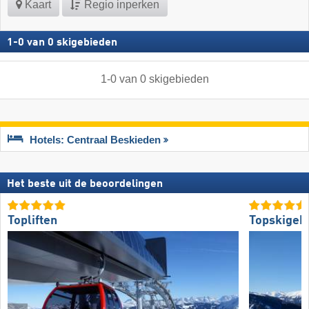
Kaart
Regio inperken
1
-
0
van
0
skigebieden
1
-
0
van
0
skigebieden
Hotels: Centraal Beskieden
Het beste uit de beoordelingen
Topliften
Topskigeb