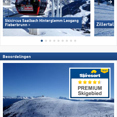
Skicircus Saalbach Hinterglemm Leogang
Zillertal
Fieberbrunn
Beoordelingen