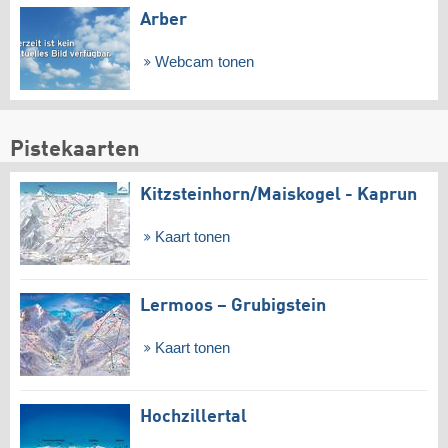
Arber
Webcam tonen
Pistekaarten
Kitzsteinhorn/​Maiskogel - Kaprun
Kaart tonen
Lermoos – Grubigstein
Kaart tonen
Hochzillertal