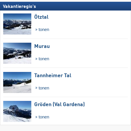
Vakantieregio's
Ötztal
tonen
Murau
tonen
Tannheimer Tal
tonen
Gröden (Val Gardena)
tonen