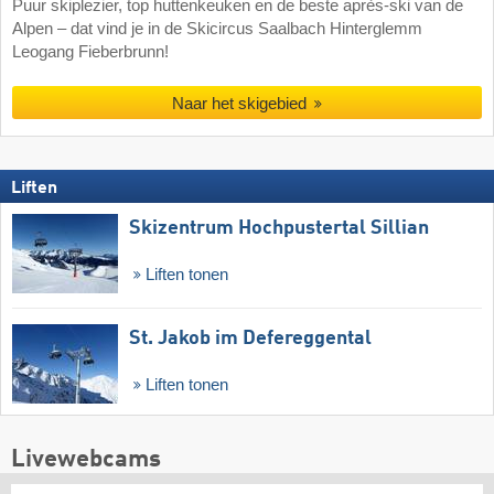
Puur skiplezier, top huttenkeuken en de beste après-ski van de
Alpen – dat vind je in de Skicircus Saalbach Hinterglemm
Leogang Fieberbrunn!
Naar het skigebied
Liften
Skizentrum Hochpustertal Sillian
Liften tonen
St. Jakob im Defereggental
Liften tonen
Livewebcams