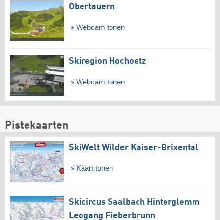
Obertauern
Webcam tonen
Skiregion Hochoetz
Webcam tonen
Pistekaarten
SkiWelt Wilder Kaiser-Brixental
Kaart tonen
Skicircus Saalbach Hinterglemm
Leogang Fieberbrunn