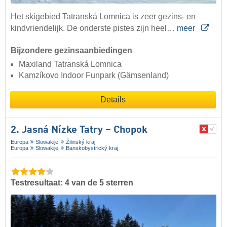
Het skigebied Tatranská Lomnica is zeer gezins- en
kindvriendelijk. De onderste pistes zijn heel…
meer
Bijzondere gezinsaanbiedingen
Maxiland Tatranská Lomnica
Kamzíkovo Indoor Funpark (Gämsenland)
Details
2. Jasná Nízke Tatry – Chopok
Europa
Slowakije
Žilinský kraj
Europa
Slowakije
Banskobystrický kraj
Testresultaat: 4 van de 5 sterren