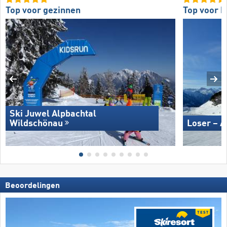
Top voor gezinnen
Top voor b
Ski Juwel Alpbachtal
Wildschönau
Loser – A
Beoordelingen