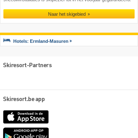
Naar het skigebied
Hotels: Ermland-Masuren
Skiresort-Partners
Skiresort.be app
App
Store
Google
play