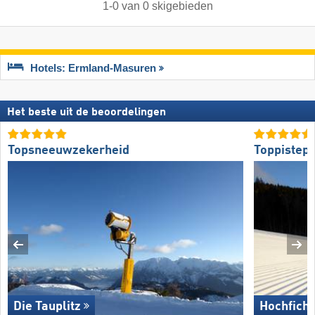
1
-
0
van
0
skigebieden
Hotels: Ermland-Masuren
Het beste uit de beoordelingen
Topsneeuwzekerheid
Toppistepr
Die Tauplitz
Hochficht