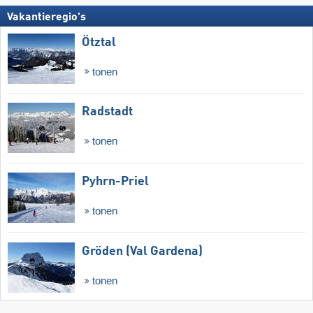
Vakantieregio's
Ötztal
tonen
Radstadt
tonen
Pyhrn-Priel
tonen
Gröden (Val Gardena)
tonen