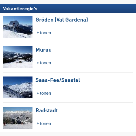
Vakantieregio's
Gröden (Val Gardena)
tonen
Murau
tonen
Saas-Fee/​Saastal
tonen
Radstadt
tonen