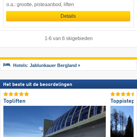
o.a.: grootte, pisteaanbod, liften
Details
1
-
6
van
6
skigebieden
Hotels: Jablunkauer Bergland
Het beste uit de beoordelingen
Topliften
Toppistepr