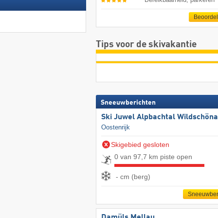
Beoorde
Tips voor de skivakantie
Sneeuwberichten
Ski Juwel Alpbachtal Wildschön
Oostenrijk
Skigebied gesloten
0 van 97,7 km piste open
- cm (berg)
Sneeuwber
Damüls Mellau