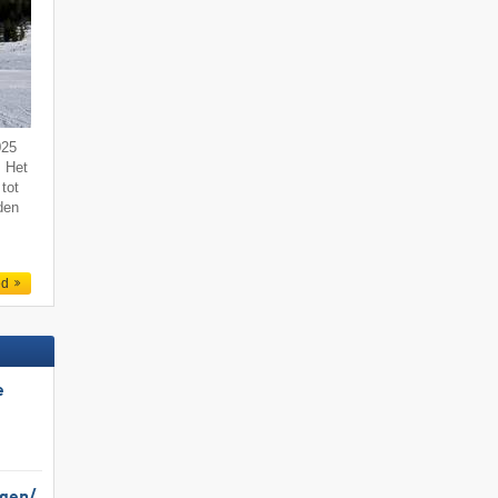
025
. Het
tot
den
ed
e
gen/​