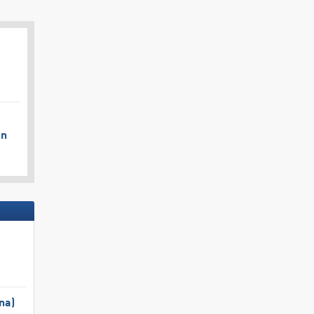
en
na)