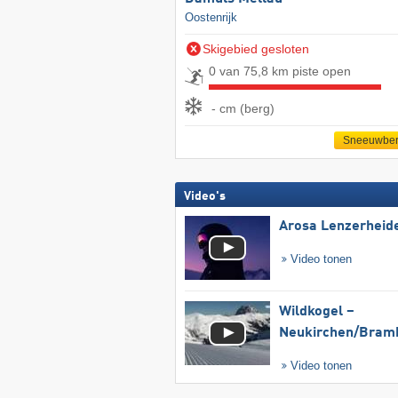
Oostenrijk
Skigebied gesloten
0 van 75,8 km piste open
- cm (berg)
Sneeuwber
Video's
Arosa Lenzerheid
Video tonen
Wildkogel –
Neukirchen/​Bram
Video tonen