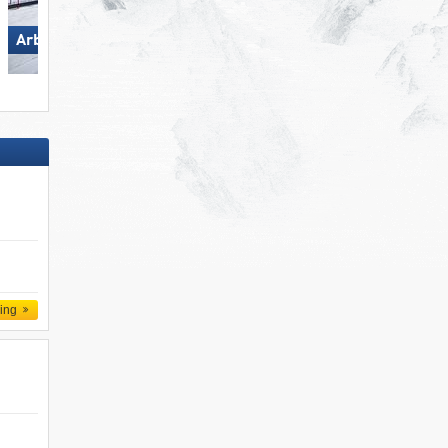
Arber
Paganella – Andalo
d
ling