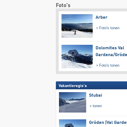
Foto's
Arber
Foto's tonen
Dolomites Val
Gardena/​Gröd
Foto's tonen
Vakantieregio's
Stubai
tonen
Gröden (Val Garde