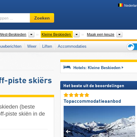
Nederla
Skigebied,
Zoeken
regio,
begrippen
…
gketens
Bergketens
Bergketens
Woiwod
West-Beskieden
Kleine Beskieden
Maak een keuze
uwberichten
Weer
Liften
Accommodaties
Tips
voor
de
Hotels: Kleine Beskieden
skiva
f-piste skiërs
Het beste uit de beoordelingen
Topaccommodatieaanbod
skieden (beste
f-piste skiën in de