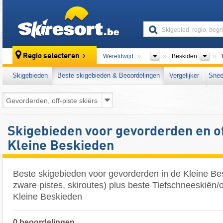
skiresort
Ber
Regio selecteren
Wereldwijd
...
Beskiden
Skigebieden
Beste skigebieden & Beoordelingen
Vergelijker
Snee
Skigebieden voor gevorderden en of
Kleine Beskieden
Beste skigebieden voor gevorderden in de Kleine Be
zware pistes, skiroutes) plus beste Tiefschneeskiën/of
Kleine Beskieden
0 beoordelingen