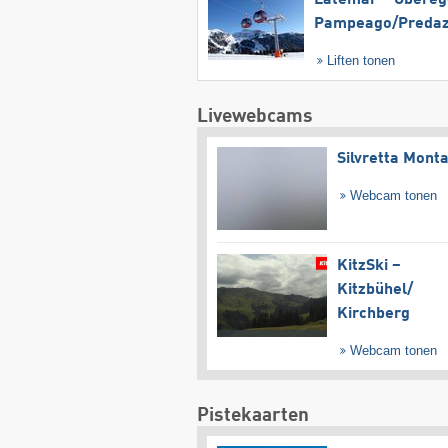
Pampeago/​Preda
Liften tonen
Livewebcams
Silvretta Mont
Webcam tonen
KitzSki –
Kitzbühel/​
Kirchberg
Webcam tonen
Pistekaarten