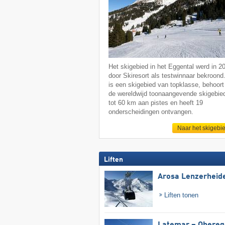
Het skigebied in het Eggental werd in 2
door Skiresort als testwinnaar bekroond
is een skigebied van topklasse, behoort 
de wereldwijd toonaangevende skigebie
tot 60 km aan pistes en heeft 19
onderscheidingen ontvangen.
Naar het skigebi
Liften
Arosa Lenzerheid
Liften tonen
Latemar – Obereg