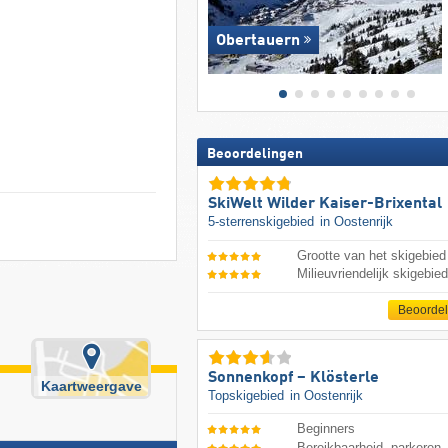
Obertauern
Beoordelingen
SkiWelt Wilder Kaiser-Brixental
5-sterrenskigebied
in Oostenrijk
Grootte van het skigebied
Milieuvriendelijk skigebie
Beoorde
Sonnenkopf – Klösterle
Kaartweergave
Topskigebied
in Oostenrijk
Beginners
Bereikbaarheid, parkeren