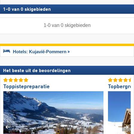
1
-
0
van
0
skigebieden
1
-
0
van
0
skigebieden
Hotels: Kujavië-Pommern
Het beste uit de beoordelingen
Toppistepreparatie
Topbergre