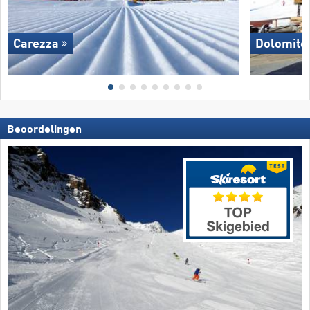
Carezza
Dolomites
Beoordelingen