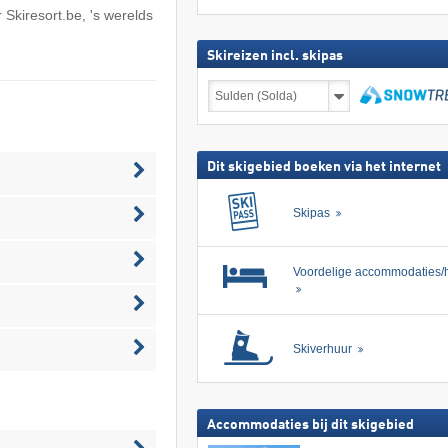
r
Skiresort.be
, 's werelds
Skireizen incl. skipas
Skireizen
incl.
skipas
zoeken
Dit skigebied boeken via het internet
Skipas
Voordelige accommodaties/h
Skiverhuur
Accommodaties bij dit skigebied