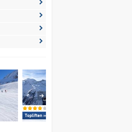
Topliften »
Toppistepreparat