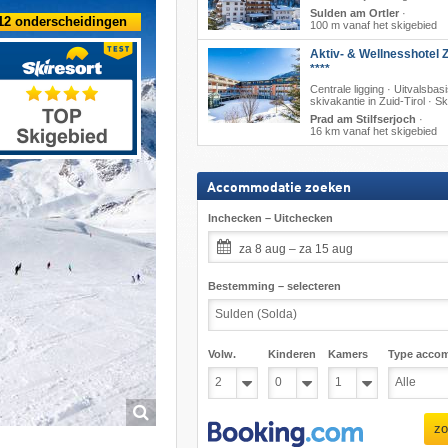
Sulden am Ortler
·
12 onderscheidingen
100 m vanaf het skigebied
Aktiv- & Wellnesshotel Z
****
Centrale ligging · Uitvalsbas
skivakantie in Zuid-Tirol · S
Prad am Stilfserjoch
·
16 km vanaf het skigebied
Accommodatie zoeken
Inchecken – Uitchecken
za 8 aug – za 15 aug
Bestemming – selecteren
Volw.
Kinderen
Kamers
Type acco
zo