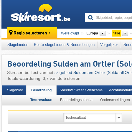
skiresort
Continenten
L
Regio selecteren
Wereldwijd
Europa
Italië
Dit skigebied ligt ook in:
Suldental
,
Stilfserj
Skigebieden
Beste skigebieden & Beoordelingen
Vergelijker
Snee
zuidelijke deel van de oostelijke Alpen
,
Ital
Europese Unie
Beoordeling Sulden am Ortler (Sold
Skiresort.be Test van het
skigebied Sulden am Ortler (Solda all'Ortl
Totale waardering: 3,7 van de 5 sterren
Skigebied
Beoordeling
Sneeuw / Weer / Webcams
Accommodati
Testresultaat
Beoordelingscriteria
Onderscheidingen