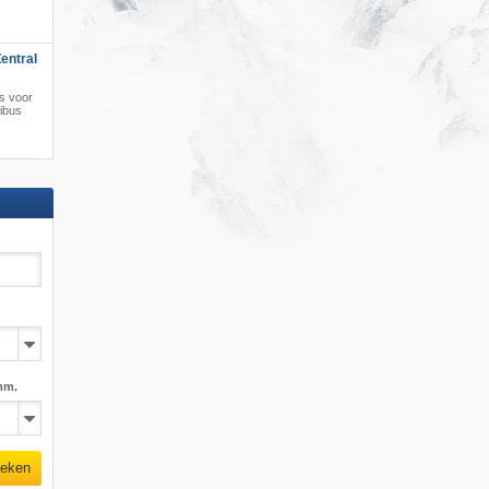
entral
is voor
kibus
mm.
eken