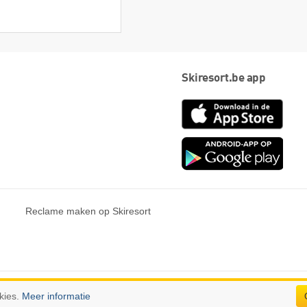
Skiresort.be app
App
Store
Goog
play
Reclame maken op Skiresort
n.
kies.
Meer informatie