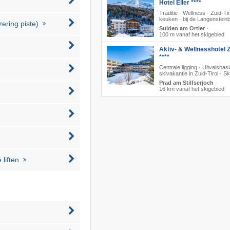
Hotel Eller ****
Traditie · Wellness · Zuid-Ti
keuken · bij de Langenstein
zering piste)
Sulden am Ortler
·
100 m vanaf het skigebied
Aktiv- & Wellnesshotel Z
****
Centrale ligging · Uitvalsbas
skivakantie in Zuid-Tirol · S
Prad am Stilfserjoch
·
16 km vanaf het skigebied
liften