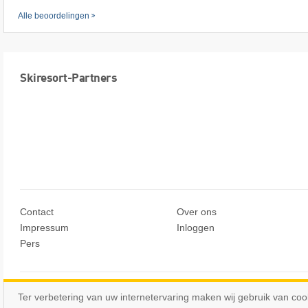
Alle beoordelingen
Skiresort-Partners
Contact
Over ons
Impressum
Inloggen
Pers
© Skiresort Service International GmbH. Alle rechten voorbehoude
Ter verbetering van uw internetervaring maken wij gebruik van coo