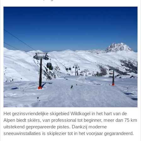
Het gezinsvriendelijke skigebied Wildkogel in het hart van de
Alpen biedt skiërs, van professional tot beginner, meer dan 75 km
uitstekend geprepareerde pistes. Dankzij moderne
sneeuwinstallaties is skiplezier tot in het voorjaar gegarandeerd.