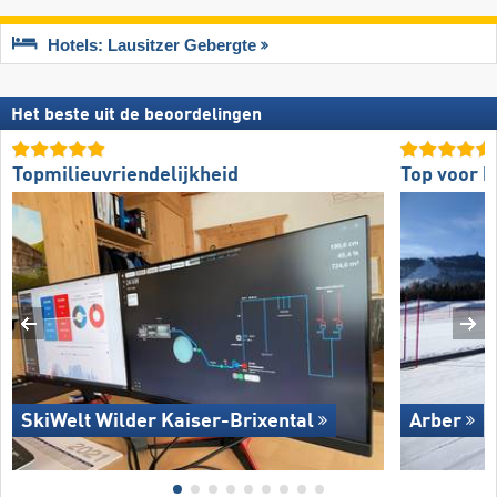
Hotels: Lausitzer Gebergte
Het beste uit de beoordelingen
Topmilieuvriendelijkheid
Top voor b
SkiWelt Wilder Kaiser-Brixental
Arber