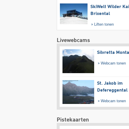
SkiWelt Wilder Ka
Brixental
Liften tonen
Livewebcams
Silvretta Mont
Webcam tonen
St. Jakob im
Defereggental
Webcam tonen
Pistekaarten