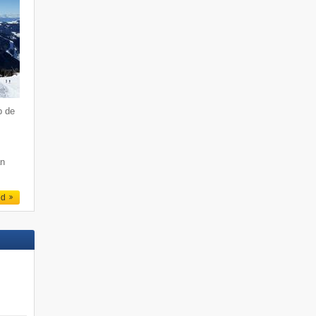
p de
an
ed