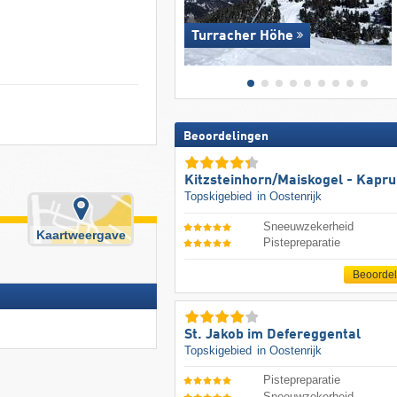
Turracher Höhe
Beoordelingen
Kitzsteinhorn/​Maiskogel - Kapr
Topskigebied
in Oostenrijk
Sneeuwzekerheid
Kaartweergave
Pistepreparatie
Beoorde
St. Jakob im Defereggental
Topskigebied
in Oostenrijk
Pistepreparatie
Sneeuwzekerheid