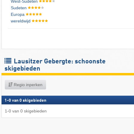
West-Sudeten
Sudeten
Europa
wereldwijd
Lausitzer Gebergte: schoonste
skigebieden
Regio inperken
1
-
0
van
0
skigebieden
1
-
0
van
0
skigebieden