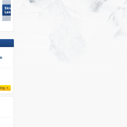
Skicircus Saalbach Hinterglemm
Großglockner Resort Kals-
Leogang Fieberbrunn
Matrei
un
ling