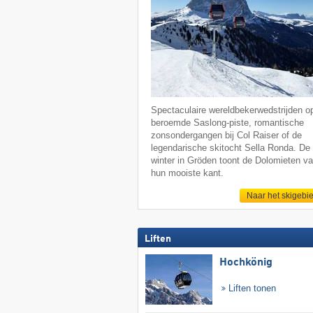
Spectaculaire wereldbekerwedstrijden o
beroemde Saslong-piste, romantische
zonsondergangen bij Col Raiser of de
legendarische skitocht Sella Ronda. De
winter in Gröden toont de Dolomieten v
hun mooiste kant.
Naar het skigebi
Liften
Hochkönig
Liften tonen