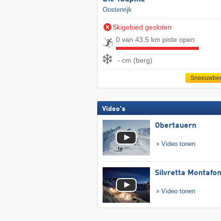
Oostenrijk
Skigebied gesloten
0 van 43,5 km piste open
- cm (berg)
Sneeuwber
Video's
Obertauern
Video tonen
Silvretta Montafo
Video tonen