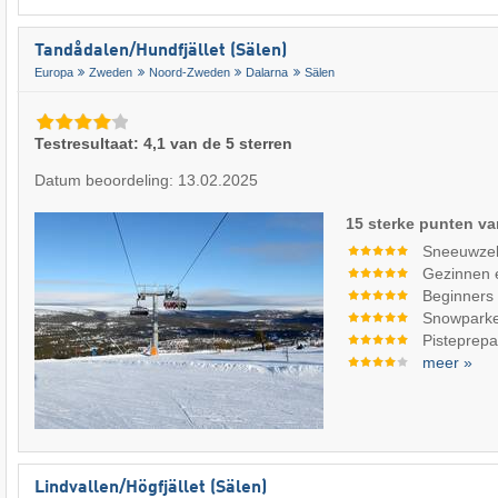
Tandådalen/​Hundfjället (Sälen)
Europa
Zweden
Noord-Zweden
Dalarna
Sälen
Testresultaat: 4,1 van de 5 sterren
Datum beoordeling: 13.02.2025
15 sterke punten va
Sneeuwze
Gezinnen 
Beginners
Snowpark
Pisteprepa
meer »
Lindvallen/​Högfjället (Sälen)