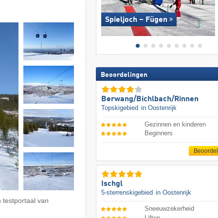
Spieljoch – Fügen
Beoordelingen
Berwang/​Bichlbach/​Rinnen
Topskigebied
in Oostenrijk
Gezinnen en kinderen
Beginners
Beoorde
Ischgl
5-sterrenskigebied
in Oostenrijk
 testportaal van
Sneeuwzekerheid
Liften