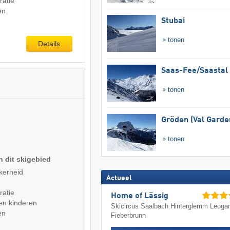
ratie
en
Stubai
tonen
Details
Saas-Fee/​Saastal
tonen
Gröden (Val Garde
tonen
n dit skigebied
kerheid
Actueel
ratie
Home of Lässig
en kinderen
Skicircus Saalbach Hinterglemm Leoga
en
Fieberbrunn