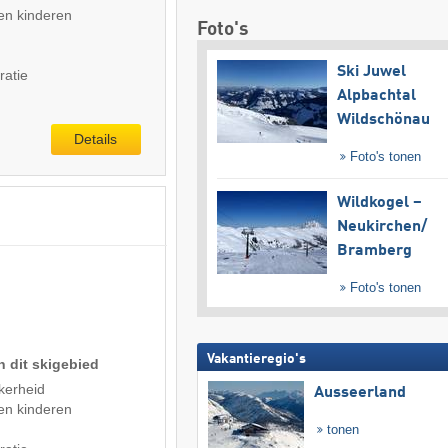
en kinderen
Foto's
Ski Juwel
ratie
Alpbachtal
Wildschönau
Details
Foto's tonen
Wildkogel –
Neukirchen/​
Bramberg
Foto's tonen
Vakantieregio's
n dit skigebied
kerheid
Ausseerland
en kinderen
tonen