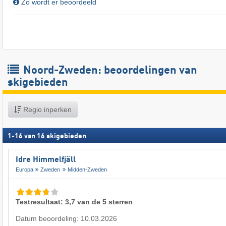
Zo wordt er beoordeeld
Noord-Zweden: beoordelingen van
skigebieden
Regio inperken
1
-
16
van
16
skigebieden
Idre Himmelfjäll
Europa
Zweden
Midden-Zweden
Testresultaat: 3,7 van de 5 sterren
Datum beoordeling: 10.03.2026