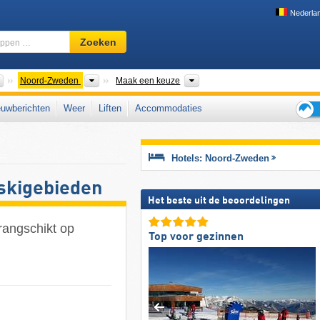
Nederla
Skigebied,
Zoeken
regio,
begrippen
…
Landen
Landsdelen
Toeristische regio's, Streken
Noord-Zweden
Maak een keuze
uwberichten
Weer
Liften
Accommodaties
Tips
voor
de
Hotels: Noord-Zweden
skiva
skigebieden
Het beste uit de beoordelingen
rangschikt op
Top voor gezinnen