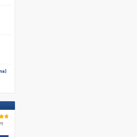
na)
ng