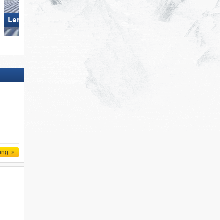
Nauders am Reschenpass –
Lermoos – Grubigstein
Bergkastel
ling