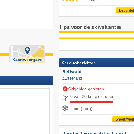
Beoorde
Tips voor de skivakantie
Kaartweergave
Sneeuwberichten
Bellwald
Zwitserland
Skigebied gesloten
0 van 20 km piste open
- cm (berg)
Sneeuwber
Gurgl – Obergurgl-Hochgurgl