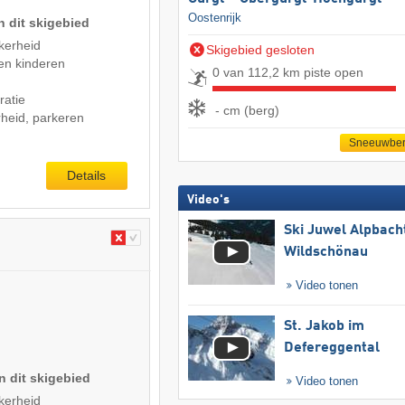
Oostenrijk
n dit skigebied
kerheid
Skigebied gesloten
en kinderen
0 van 112,2 km piste open
ratie
- cm (berg)
heid, parkeren
Sneeuwber
Details
Video's
Ski Juwel Alpbach
Wildschönau
Video tonen
St. Jakob im
Defereggental
n dit skigebied
Video tonen
kerheid