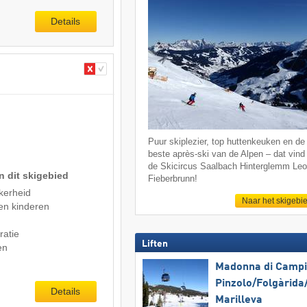
Details
Puur skiplezier, top huttenkeuken en de
beste après-ski van de Alpen – dat vind 
de Skicircus Saalbach Hinterglemm Le
n dit skigebied
Fieberbrunn!
kerheid
Naar het skigebi
en kinderen
ratie
Liften
en
Madonna di Campig
Pinzolo/​Folgàrida/
Details
Marilleva