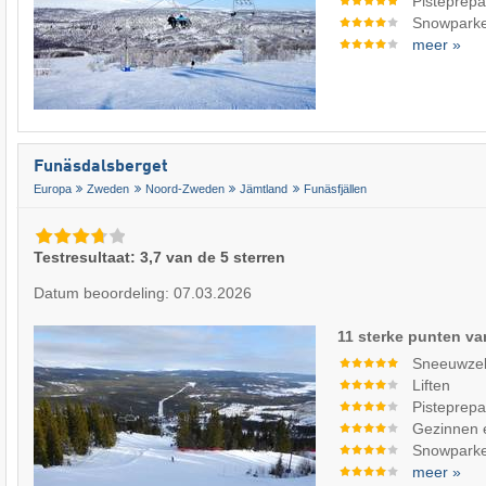
Pisteprepa
Snowpark
meer »
Funäsdalsberget
Europa
Zweden
Noord-Zweden
Jämtland
Funäsfjällen
Testresultaat: 3,7 van de 5 sterren
Datum beoordeling: 07.03.2026
11 sterke punten va
Sneeuwze
Liften
Pisteprepa
Gezinnen 
Snowpark
meer »