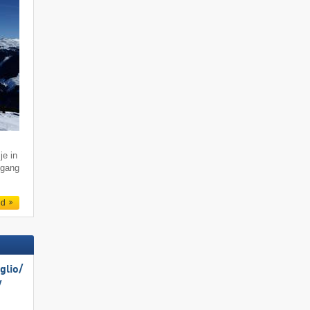
je in
ogang
ed
lio/​
​