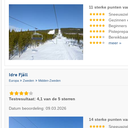
11 sterke punten va
Sneeuwze
Gezinnen 
Beginners
Pisteprepa
Bereikbaar
meer »
Idre Fjäll
Europa
Zweden
Midden-Zweden
Testresultaat: 4,1 van de 5 sterren
Datum beoordeling: 09.03.2026
14 sterke punten va
Sneeuwze