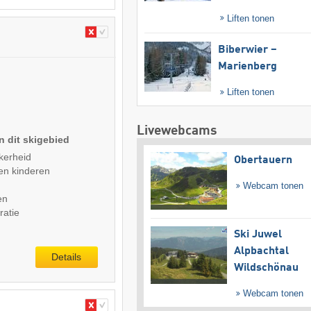
Liften tonen
Biberwier –
Marienberg
Liften tonen
Livewebcams
n dit skigebied
kerheid
Obertauern
en kinderen
Webcam tonen
en
ratie
Ski Juwel
Alpbachtal
Details
Wildschönau
Webcam tonen