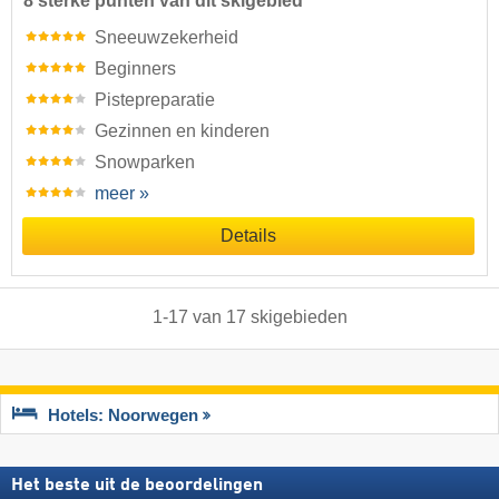
8 sterke punten van dit skigebied
Sneeuwzekerheid
Beginners
Pistepreparatie
Gezinnen en kinderen
Snowparken
meer »
Details
1
-
17
van
17
skigebieden
Hotels: Noorwegen
Het beste uit de beoordelingen