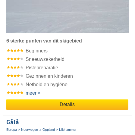
6 sterke punten van dit skigebied
Beginners
Sneeuwzekerheid
Pistepreparatie
Gezinnen en kinderen
Netheid en hygiëne
meer »
Details
Gålå
Europa
Noorwegen
Oppland
Lillehammer