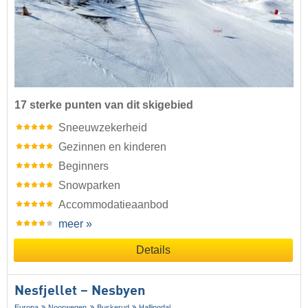
17 sterke punten van dit skigebied
Sneeuwzekerheid
Gezinnen en kinderen
Beginners
Snowparken
Accommodatieaanbod
meer »
Details
Nesfjellet – Nesbyen
Europa
Noorwegen
Buskerud
Hallingdal