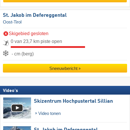
St. Jakob im Defereggental
Oost-Tirol
Skigebied gesloten
0 van 23,7 km piste open
- cm (berg)
Sneeuwbericht
Video's
Skizentrum Hochpustertal Sillian
Video tonen