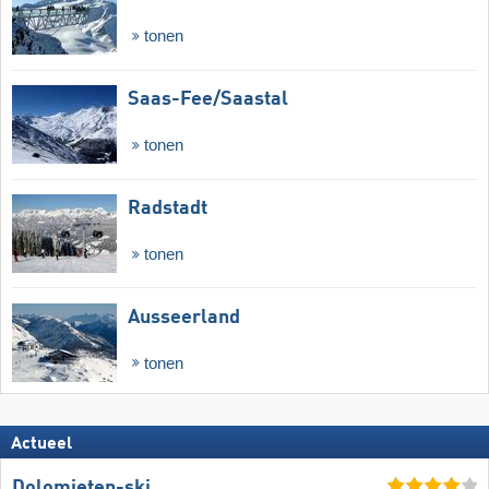
tonen
Saas-Fee/​Saastal
tonen
Radstadt
tonen
Ausseerland
tonen
Actueel
Dolomieten-ski