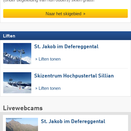
(onder begeleiding van hun ouders) skiën gratis!
Naar het skigebied
Liften
St. Jakob im Defereggental
Liften tonen
Skizentrum Hochpustertal Sillian
Liften tonen
Livewebcams
St. Jakob im Defereggental