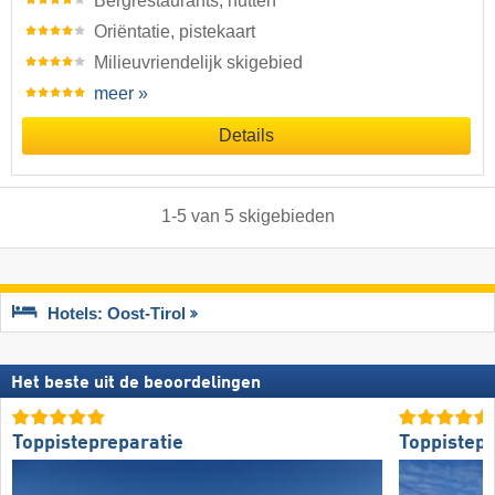
Bergrestaurants, hutten
Oriëntatie, pistekaart
Milieuvriendelijk skigebied
meer »
Details
1
-
5
van
5
skigebieden
Hotels: Oost-Tirol
Het beste uit de beoordelingen
Toppistepreparatie
Toppistepr