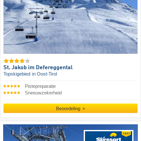
St. Jakob im Defereggental
Topskigebied
in Oost-Tirol
Pistepreparatie
Sneeuwzekerheid
Beoordeling