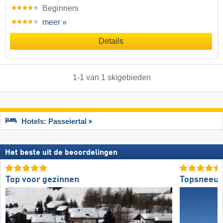
Beginners
meer »
Details
1
-
1
van
1
skigebieden
Hotels: Passeiertal
Het beste uit de beoordelingen
Top voor gezinnen
Topsneeuw