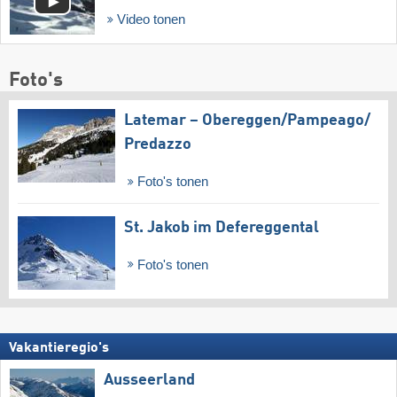
Video tonen
Foto's
Latemar – Obereggen/​Pampeago/​
Predazzo
Foto's tonen
St. Jakob im Defereggental
Foto's tonen
Vakantieregio's
Ausseerland