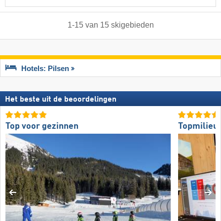
1
-
15
van
15
skigebieden
Hotels: Pilsen
Het beste uit de beoordelingen
Top voor gezinnen
Topmilieuv