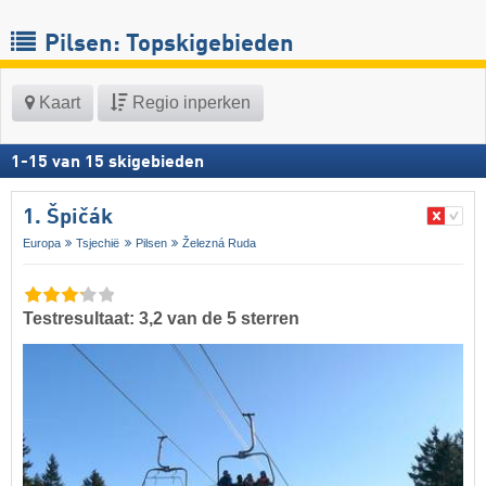
Pilsen: Topskigebieden
Kaart
Regio inperken
1
-
15
van
15
skigebieden
1. Špičák
Europa
Tsjechië
Pilsen
Železná Ruda
Testresultaat: 3,2 van de 5 sterren