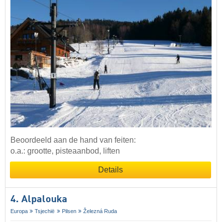
Beoordeeld aan de hand van feiten:
o.a.: grootte, pisteaanbod, liften
Details
4. Alpalouka
Europa
Tsjechië
Pilsen
Železná Ruda