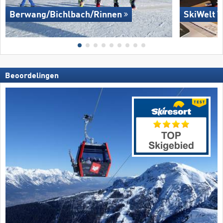
Berwang/​Bichlbach/​Rinnen
SkiWelt W
Beoordelingen