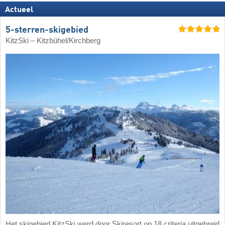
Actueel
5-sterren-skigebied
KitzSki – Kitzbühel/​Kirchberg
Het skigebied KitzSki werd door Skiresort op 18 criteria uitgebreid