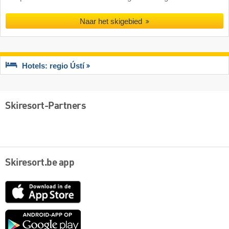
Naar het skigebied
Hotels: regio Ústí
Skiresort-Partners
Skiresort.be app
App
Store
Google
play