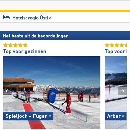
Hotels: regio Ústí
Het beste uit de beoordelingen
Top voor gezinnen
Top voor b
Spieljoch – Fügen
Arber