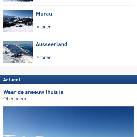
Murau
tonen
Ausseerland
tonen
Actueel
Waar de sneeuw thuis is
Obertauern