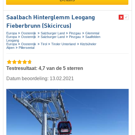
Saalbach Hinterglemm Leogang
Fieberbrunn (Skicircus)
Europa
Oostenrijk
Salzburger Land
Pinzgau
Glemmtal
Europa
Oostenrijk
Salzburger Land
Pinzgau
Saalfelden
Leogang
Europa
Oostenrijk
Tirol
Tiroler Unterland
Kitzbüheler
Alpen
Pillerseetal
Testresultaat: 4,7 van de 5 sterren
Datum beoordeling: 13.02.2021