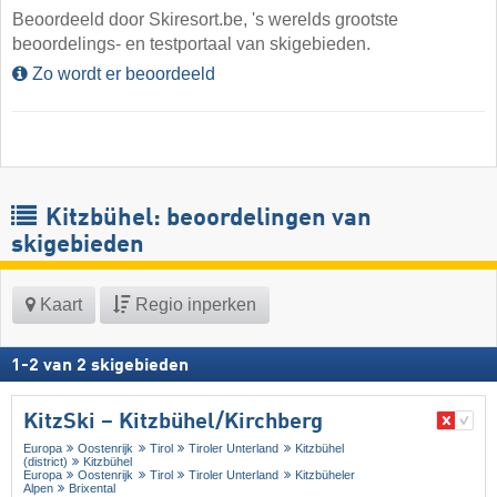
Beoordeeld door Skiresort.be, 's werelds grootste
beoordelings- en testportaal van skigebieden.
Zo wordt er beoordeeld
Kitzbühel: beoordelingen van
skigebieden
Kaart
Regio inperken
1
-
2
van
2
skigebieden
KitzSki – Kitzbühel/​Kirchberg
Europa
Oostenrijk
Tirol
Tiroler Unterland
Kitzbühel
(district)
Kitzbühel
Europa
Oostenrijk
Tirol
Tiroler Unterland
Kitzbüheler
Alpen
Brixental