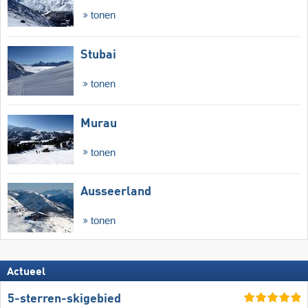
tonen
Stubai
tonen
Murau
tonen
Ausseerland
tonen
Actueel
5-sterren-skigebied