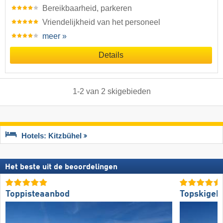
Bereikbaarheid, parkeren
Vriendelijkheid van het personeel
meer »
Details
1
-
2
van
2
skigebieden
Hotels: Kitzbühel
Het beste uit de beoordelingen
Toppisteaanbod
Topskigeb