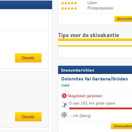
Liften
Pistepreparatie
Beoorde
Tips voor de skivakantie
Details
Sneeuwberichten
Dolomites Val Gardena/​Gröden
Italië
Skigebied gesloten
0 van 181 km piste open
- cm (berg)
Details
Sneeuwber