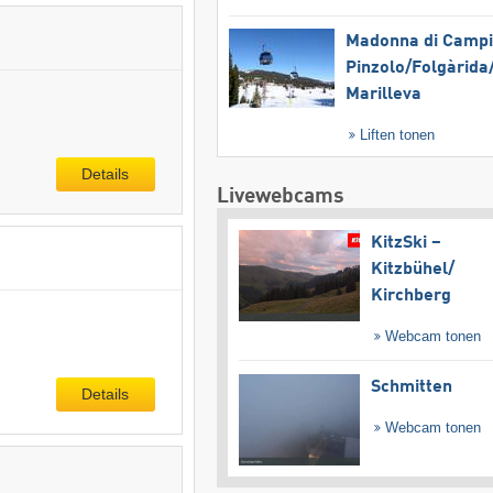
Madonna di Campig
Pinzolo/​Folgàrida/
Marilleva
Liften tonen
Details
Livewebcams
KitzSki –
Kitzbühel/​
Kirchberg
Webcam tonen
Schmitten
Details
Webcam tonen