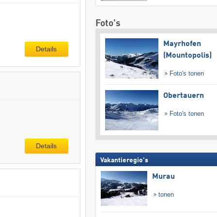
Foto's
Mayrhofen
Details
(Mountopolis)
Foto's tonen
Obertauern
Foto's tonen
Details
Vakantieregio's
Murau
tonen