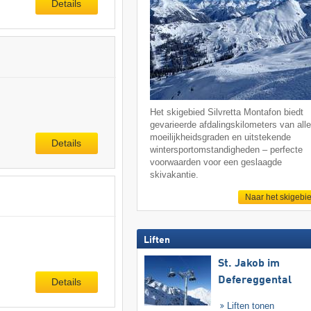
Details
Het skigebied Silvretta Montafon biedt
gevarieerde afdalingskilometers van all
moeilijkheidsgraden en uitstekende
Details
wintersportomstandigheden – perfecte
voorwaarden voor een geslaagde
skivakantie.
Naar het skigebi
Liften
St. Jakob im
Defereggental
Details
Liften tonen