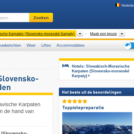
Nederla
Skigebied,
Zoeken
regio,
begrippen
…
Bergketens
Regi
sche Karpaten (Slovensko-moravské Karpaty)
Maak een keuze
uwberichten
Weer
Liften
Accommodaties
Tips
voor
de
Hotels: Slowakisch-Moravische
skiva
Karpaten (Slovensko-moravské
Karpaty)
Slovensko-
den
Het beste uit de beoordelingen
ravische Karpaten
Toppistepreparatie
an de hand van
 (Slovensko-