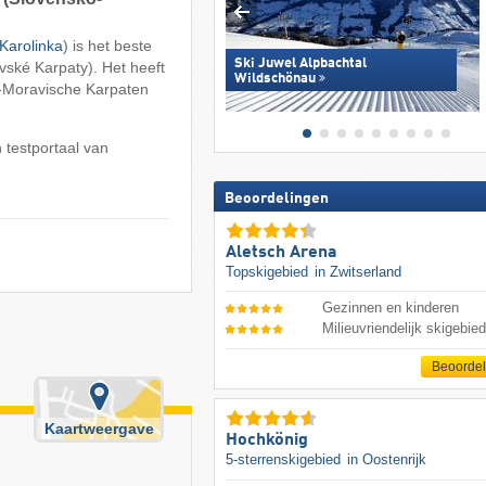
Karolinka
) is het beste
Ski Juwel Alpbachtal
ské Karpaty). Het heeft
Wildschönau
h-Moravische Karpaten
 testportaal van
Beoordelingen
Aletsch Arena
Topskigebied
in Zwitserland
Gezinnen en kinderen
Milieuvriendelijk skigebie
Beoorde
Kaartweergave
Hochkönig
5-sterrenskigebied
in Oostenrijk