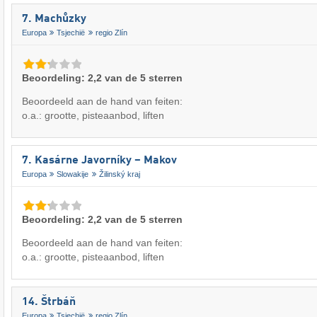
7. Machůzky
Europa
Tsjechië
regio Zlín
Beoordeling: 2,2 van de 5 sterren
Beoordeeld aan de hand van feiten:
o.a.: grootte, pisteaanbod, liften
7. Kasárne Javorníky – Makov
Europa
Slowakije
Žilinský kraj
Beoordeling: 2,2 van de 5 sterren
Beoordeeld aan de hand van feiten:
o.a.: grootte, pisteaanbod, liften
14. Štrbáň
Europa
Tsjechië
regio Zlín