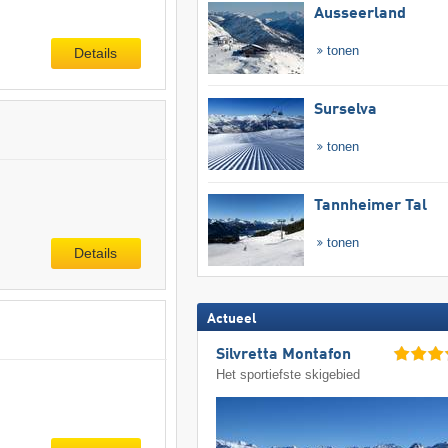
Ausseerland
tonen
Details
Surselva
tonen
Tannheimer Tal
tonen
Details
Actueel
Silvretta Montafon
Het sportiefste skigebied