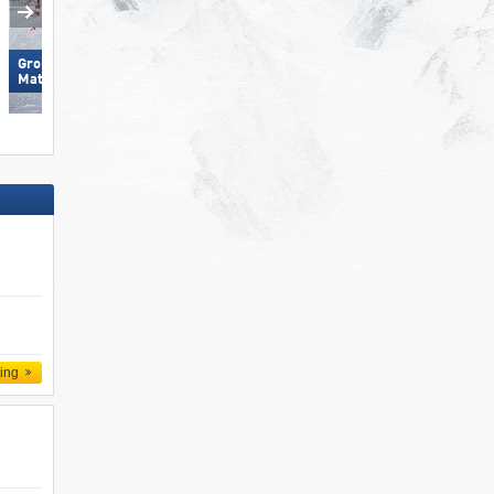
Großglockner Resort Kals-
Ratschings-Jaufen
Matrei
d
ling