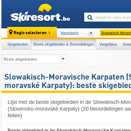
skiresort
Regio selecteren
Wereldwijd
...
Slowakisch-Moravi
Skigebieden
Beste skigebieden & Beoordelingen
Vergelijker
Snee
Slowakisch-Moravische Karpaten (
moravské Karpaty): beste skigebie
Lijst met de beste skigebieden in de Slowakisch-Mo
(Slovensko-moravské Karpaty) (20 beoordelingen a
feiten)
Beste skigebied in de Slowakisch-Moravische Karpaten