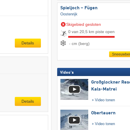
Spieljoch – Fügen
Oostenrijk
Skigebied gesloten
0 van 20,5 km piste open
Details
- cm (berg)
Sneeuwber
Video's
Großglockner Res
Kals-Matrei
Video tonen
Details
Obertauern
Video tonen