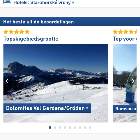
Hotels: Starohorské vrchy
Het beste uit de beoordelingen
Topskigebiedsgrootte
Top voor 
Dolomites Val Gardena/​Gröden
Ramsau am 