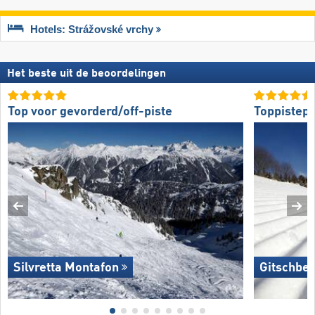
Hotels: Strážovské vrchy
Het beste uit de beoordelingen
Top voor gevorderd/off-piste
Toppistepr
Silvretta Montafon
Gitschber