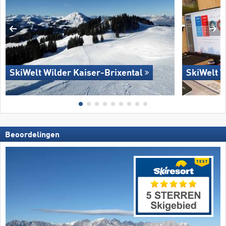
SkiWelt Wilder Kaiser-Brixental
SkiWelt W
Beoordelingen