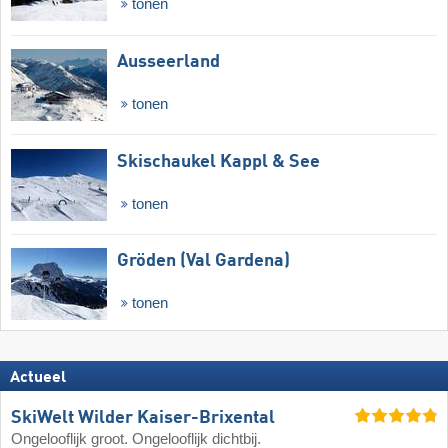
tonen
Ausseerland
tonen
Skischaukel Kappl & See
tonen
Gröden (Val Gardena)
tonen
Actueel
SkiWelt Wilder Kaiser-Brixental
Ongelooflijk groot. Ongelooflijk dichtbij.