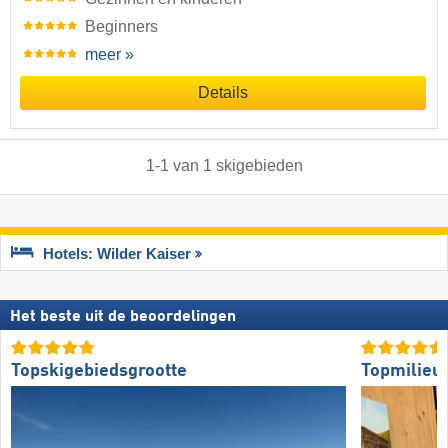
Beginners
meer »
Details
1
-
1
van
1
skigebieden
Hotels: Wilder Kaiser
Het beste uit de beoordelingen
Topskigebiedsgrootte
Topmilieuv