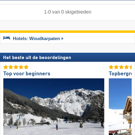
1
-
0
van
0
skigebieden
Hotels: Woudkarpaten
Het beste uit de beoordelingen
Top voor beginners
Topbergre