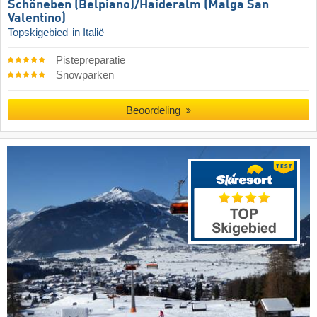
Schöneben (Belpiano)/​Haideralm (Malga San
Valentino)
Topskigebied
in Italië
Pistepreparatie
Snowparken
Beoordeling