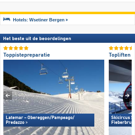
Hotels: Wsetiner Bergen
Het beste uit de beoordelingen
Toppistepreparatie
Topliften
Latemar – Obereggen/​Pampeago/​
Skicircus 
Predazzo
Fieberbrun