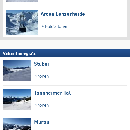
Arosa Lenzerheide
Foto's tonen
Vakantieregio's
Stubai
tonen
Tannheimer Tal
tonen
Murau