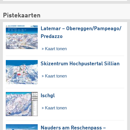
Pistekaarten
Latemar – Obereggen/​Pampeago/​
Predazzo
Kaart tonen
Skizentrum Hochpustertal Sillian
Kaart tonen
Ischgl
Kaart tonen
Nauders am Reschenpass –