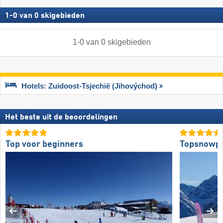
1
-
0
van
0
skigebieden
1
-
0
van
0
skigebieden
Hotels: Zuidoost-Tsjechië (Jihovýchod)
Het beste uit de beoordelingen
Top voor beginners
Topsnowp