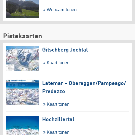
Webcam tonen
Pistekaarten
Gitschberg Jochtal
Kaart tonen
Latemar – Obereggen/​Pampeago/​
Predazzo
Kaart tonen
Hochzillertal
Kaart tonen