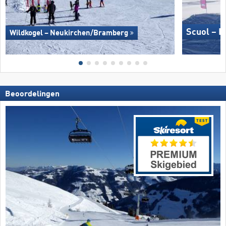
Scuol – M
Wildkogel – Neukirchen/​Bramberg
Beoordelingen