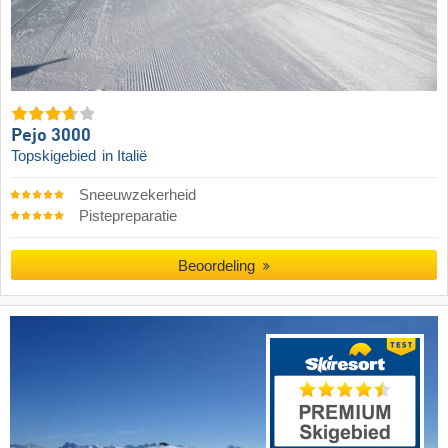
Pejo 3000
Topskigebied
in Italië
Sneeuwzekerheid
Pistepreparatie
Beoordeling