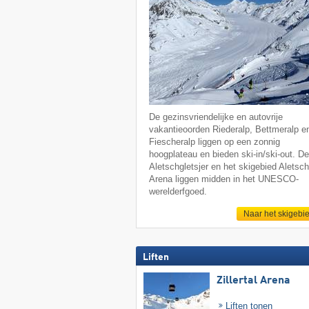
De gezinsvriendelijke en autovrije
vakantieoorden Riederalp, Bettmeralp e
Fiescheralp liggen op een zonnig
hoogplateau en bieden ski-in/ski-out. D
Aletschgletsjer en het skigebied Aletsc
Arena liggen midden in het UNESCO-
werelderfgoed.
Naar het skigebi
Liften
Zillertal Arena
Liften tonen