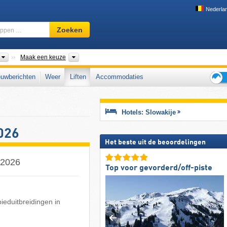
Nederla
Skigebied,
Zoeken
regio,
begrippen
…
Landen
Districten, Landsdelen, Bergketen, Park
Maak een keuze
uwberichten
Weer
Liften
Accommodaties
Tips
voor
de
Hotels: Slowakije
skiva
026
Het beste uit de beoordelingen
5/2026
Top voor gevorderd/off-piste
bieduitbreidingen in