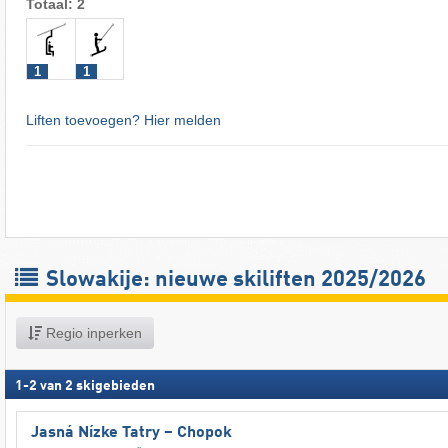
Totaal: 2
1
1
Liften toevoegen? Hier melden
Slowakije: nieuwe skiliften 2025/2026
Regio inperken
1
-
2
van
2
skigebieden
Jasná Nízke Tatry – Chopok