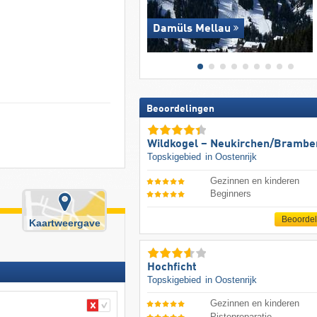
Damüls Mellau
Beoordelingen
Wildkogel – Neukirchen/​Brambe
Topskigebied
in Oostenrijk
Gezinnen en kinderen
Beginners
Beoorde
Kaartweergave
Hochficht
Topskigebied
in Oostenrijk
Gezinnen en kinderen
Pistepreparatie