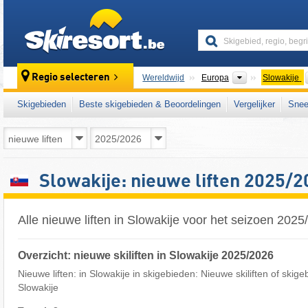
skiresort
Continenten
Regio selecteren
Wereldwijd
Europa
Slowakije
Skigebieden
Beste skigebieden & Beoordelingen
Vergelijker
Snee
Slowakije: nieuwe liften 2025/2
Alle nieuwe liften in Slowakije voor het seizoen 202
Overzicht: nieuwe skiliften in Slowakije 2025/2026
Nieuwe liften: in Slowakije in skigebieden: Nieuwe skiliften of skige
Slowakije