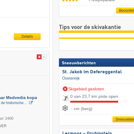
Beoorde
Tips voor de skivakantie
Details
Sneeuwberichten
St. Jakob im Defereggental
Oostenrijk
Skigebied gesloten
0 van 23,7 km piste open
naar Medvedia kopa
ig de historische…
- cm (berg)
uur: 2400
Sneeuwber
TNER
Lermoos – Grubigstein