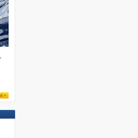
n
e
h
ed