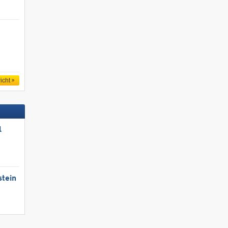
icht
l
stein