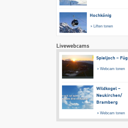
Hochkönig
Liften tonen
Livewebcams
Spieljoch – Fü
Webcam tonen
Wildkogel –
Neukirchen/​
Bramberg
Webcam tonen