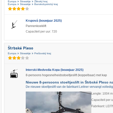
Europa
Slowakije
Žilinský kraj
Europa
Slowakije
Banskobystrický kraj
Krupová (bouwjaar 2025)
Pannenkoeklift
Capaciteit per uur: 720
Štrbské Pleso
Europa
Slowakije
Prešovský kraj
Interski-Medvedia Kopa (bouwjaar 2025)
8-persoons hogesnelheidsstoeltjeslift (koppelbaar) met kap
Nieuwe 8-persoons stoeltjeslift in Štrbské Pleso 
De nieuwe stoeltjeslift van de fabrikant Leitner vervangt volled
Lengte: 1004 m
Capaciteit per 
Fabrikant: LEI