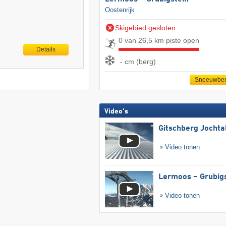
Oostenrijk
Skigebied gesloten
0 van 26,5 km piste open
Details
- cm (berg)
Sneeuwber
Video's
Gitschberg Jochta
Video tonen
Lermoos – Grubig
Video tonen