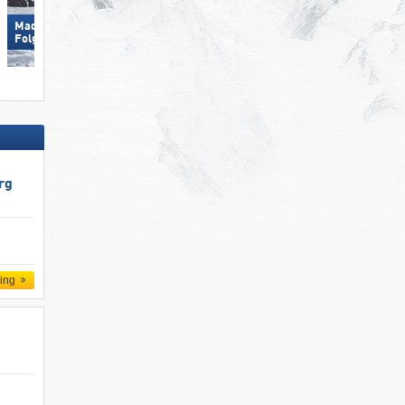
Madonna di Campiglio/​Pinzolo/​
Folgàrida/​Marilleva
Dolomites Val Gardena/​Gröden
rg
ling