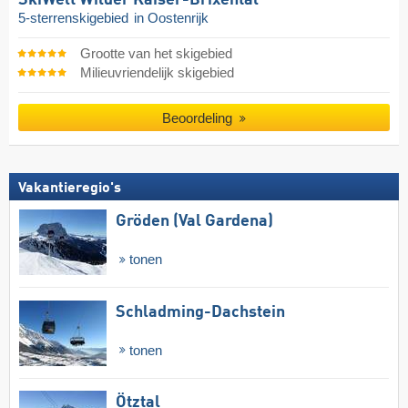
SkiWelt Wilder Kaiser-Brixental
5-sterrenskigebied
in Oostenrijk
Grootte van het skigebied
Milieuvriendelijk skigebied
Beoordeling
Vakantieregio's
Gröden (Val Gardena)
tonen
Schladming-Dachstein
tonen
Ötztal