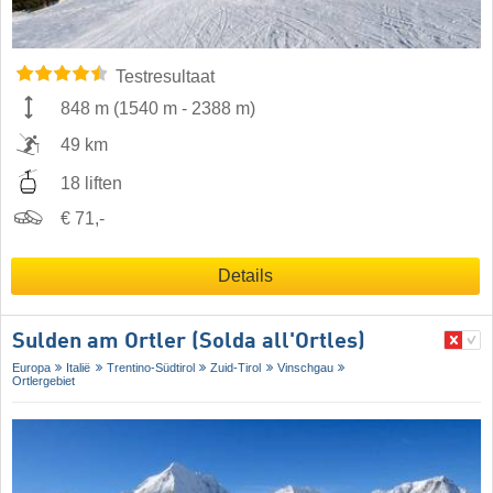
Testresultaat
848 m
(
1540 m
-
2388 m
)
49 km
18 liften
€ 71,-
Details
Sulden am Ortler (Solda all'Ortles)
Europa
Italië
Trentino-Südtirol
Zuid-Tirol
Vinschgau
Ortlergebiet