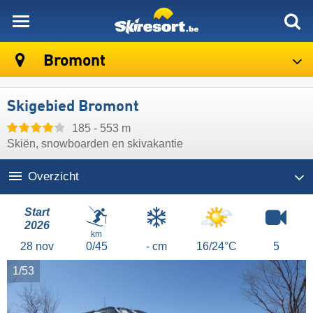
skiresort
Bromont
Skigebied Bromont
185 - 553 m
Skiën, snowboarden en skivakantie
Overzicht
Start
2026
km
28
nov
0/45
- cm
16/24°C
5
1/53