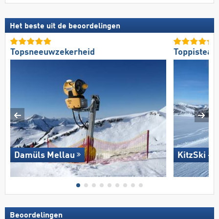
Het beste uit de beoordelingen
Topsneeuwzekerheid
Toppisteaa
Damüls Mellau
KitzSki – 
Beoordelingen