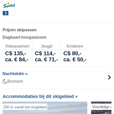
3
Prijzen skipassen
Dagkaart-hoogseizoen
Volwassenen
Jeugd
Kinderen
C$ 135,-
C$ 114,-
C$ 80,-
ca. € 84,-
ca. € 71,-
ca. € 50,-
Nachtskiën »
Bromont
Accommodaties bij dit skigebied »
Voordelige a
200 m vanaf het skigebied