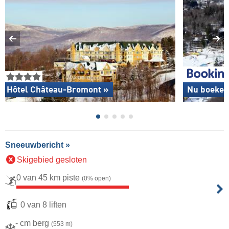
Hôtel Château-Bromont »
Nu boeken
Sneeuwbericht »
Skigebied gesloten
0 van 45 km piste
(0% open)
0 van 8 liften
- cm berg
(553 m)