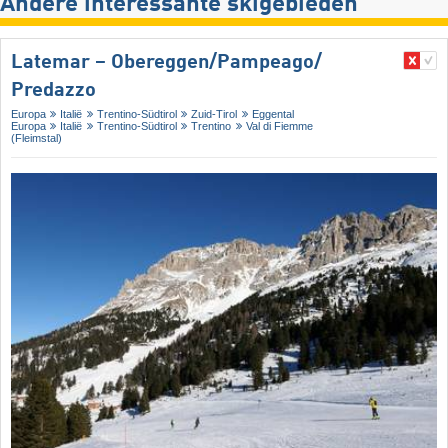
Andere interessante skigebieden
Latemar – Obereggen/​Pampeago/​
Predazzo
Europa
Italië
Trentino-Südtirol
Zuid-Tirol
Eggental
Europa
Italië
Trentino-Südtirol
Trentino
Val di Fiemme
(Fleimstal)