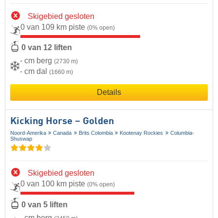
Skigebied gesloten
0 van 109 km piste
(0% open)
0 van 12 liften
- cm berg
(2730 m)
- cm dal
(1660 m)
Details
Kicking Horse – Golden
Noord-Amerika
Canada
Brits Colombia
Kootenay Rockies
Columbia-
Shuswap
Skigebied gesloten
0 van 100 km piste
(0% open)
0 van 5 liften
- cm berg