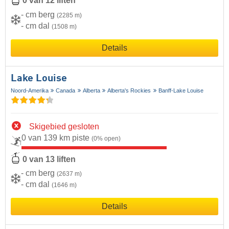
0 van 12 liften
- cm berg
(2285 m)
- cm dal
(1508 m)
Details
Lake Louise
Noord-Amerika
Canada
Alberta
Alberta's Rockies
Banff-Lake Louise
Skigebied gesloten
0 van 139 km piste
(0% open)
0 van 13 liften
- cm berg
(2637 m)
- cm dal
(1646 m)
Details