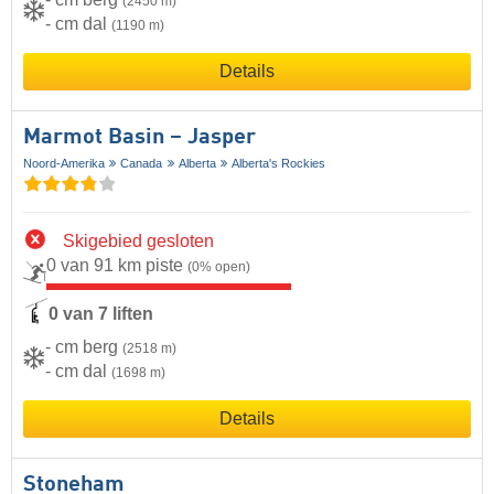
(2450 m)
- cm dal
(1190 m)
Details
Marmot Basin – Jasper
Noord-Amerika
Canada
Alberta
Alberta's Rockies
Skigebied gesloten
0 van 91 km piste
(0% open)
0 van 7 liften
- cm berg
(2518 m)
- cm dal
(1698 m)
Details
Stoneham