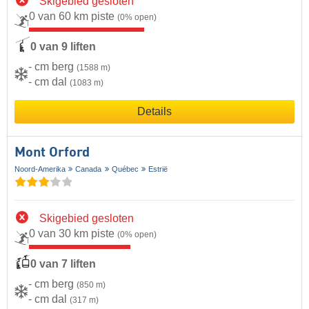
Skigebied gesloten
0 van 60 km piste
(0% open)
0 van 9 liften
- cm berg
(1588 m)
- cm dal
(1083 m)
Details
Mont Orford
Noord-Amerika
Canada
Québec
Estrië
Skigebied gesloten
0 van 30 km piste
(0% open)
0 van 7 liften
- cm berg
(850 m)
- cm dal
(317 m)