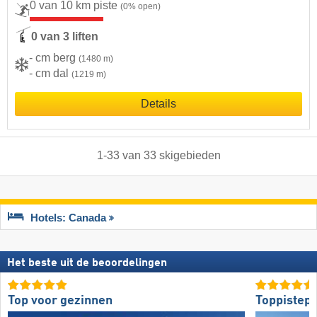
0 van 10 km piste
(0% open)
0 van 3 liften
- cm berg
(1480 m)
- cm dal
(1219 m)
Details
1
-
33
van
33
skigebieden
Hotels: Canada
Het beste uit de beoordelingen
Top voor gezinnen
Toppistepr