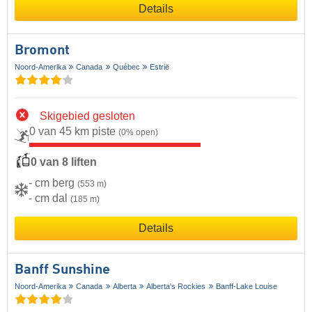
Details
Bromont
Noord-Amerika
Canada
Québec
Estrië
Skigebied gesloten
0 van 45 km piste
(0% open)
0 van 8 liften
- cm berg
(553 m)
- cm dal
(185 m)
Details
Banff Sunshine
Noord-Amerika
Canada
Alberta
Alberta's Rockies
Banff-Lake Louise