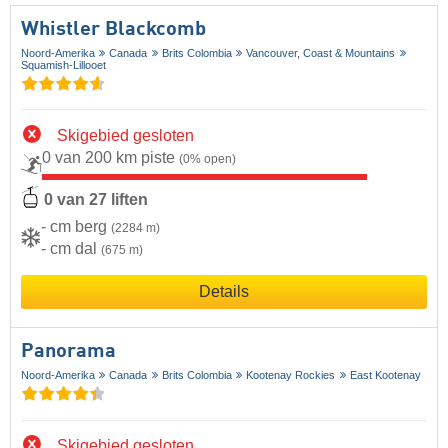
Whistler Blackcomb
Noord-Amerika
Canada
Brits Colombia
Vancouver, Coast & Mountains
Squamish-Lillooet
Skigebied gesloten
0 van 200 km piste
(0% open)
0 van 27 liften
- cm berg
(2284 m)
- cm dal
(675 m)
Details
Panorama
Noord-Amerika
Canada
Brits Colombia
Kootenay Rockies
East Kootenay
Skigebied gesloten