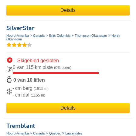
Details
SilverStar
Noord-Amerika
Canada
Brits Colombia
Thompson Okanagan
North
Okanagan
Skigebied gesloten
0 van 115 km piste
(0% open)
0 van 10 liften
- cm berg
(1915 m)
- cm dal
(1155 m)
Details
Tremblant
Noord-Amerika
Canada
Québec
Laurentides