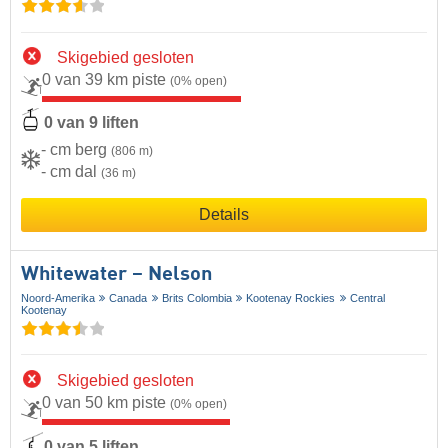
Skigebied gesloten
0 van 39 km piste
(0% open)
0 van 9 liften
- cm berg
(806 m)
- cm dal
(36 m)
Details
Whitewater – Nelson
Noord-Amerika
Canada
Brits Colombia
Kootenay Rockies
Central
Kootenay
Skigebied gesloten
0 van 50 km piste
(0% open)
0 van 5 liften