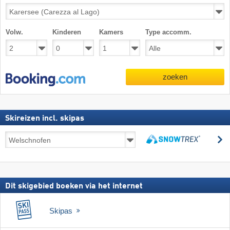
Volw.
Kinderen
Kamers
Type accomm.
zoeken
Skireizen incl. skipas
Skireizen
z
incl.
zoeken
skipas
Dit skigebied boeken via het internet
Skipas