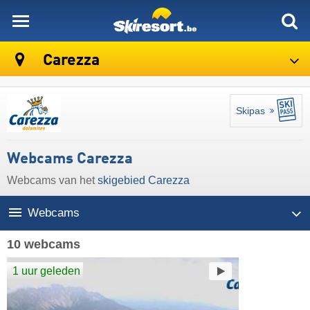
skiresort
Carezza
Skipas
Webcams Carezza
Webcams van het
skigebied Carezza
Webcams
10 webcams
1 uur geleden