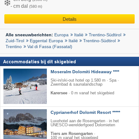
- cm dal
(580 m)
Details
Europa
Italië
Trentino-Südtirol
Alle sneeuwberichten:
Zuid-Tirol
Eggental
Europa
Italië
Trentino-Südtirol
Trentino
Val di Fassa (Fassatal)
Accommodaties bij dit skigebied
Moseralm Dolomiti Hideaway ****
Ski-in/ski-out hotel op 1.580 m · Spa ·
Zwembad & saunalandschap
Karersee
·
0 m vanaf het skigebied
Cyprianerhof Dolomit Resort *****
Luxehotel aan de Rosengarten · in het
UNESCO-werelderfgoed Dolomieten
Tiers am Rosengarten
·
100 m vanaf het skigebied