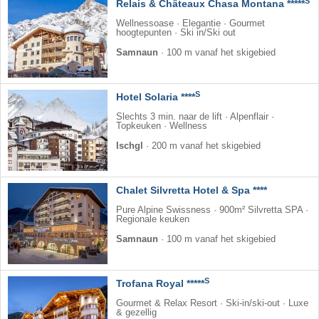
S
Relais & Châteaux Chasa Montana *****
Wellnessoase · Elegantie · Gourmet
hoogtepunten · Ski in/Ski out
Samnaun
·
100 m vanaf het skigebied
S
Hotel Solaria ****
Slechts 3 min. naar de lift · Alpenflair ·
Topkeuken · Wellness
Ischgl
·
200 m vanaf het skigebied
Chalet Silvretta Hotel & Spa ****
Pure Alpine Swissness · 900m² Silvretta SPA ·
Regionale keuken
Samnaun
·
100 m vanaf het skigebied
S
Trofana Royal *****
Gourmet & Relax Resort · Ski-in/ski-out · Luxe
& gezellig