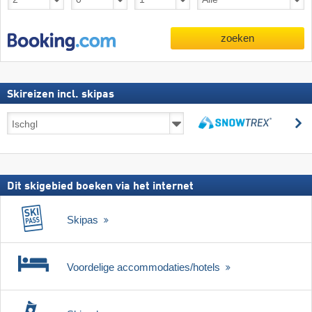
zoeken
Skireizen incl. skipas
Skireizen
z
incl.
zoeken
skipas
Dit skigebied boeken via het internet
Skipas
Voordelige accommodaties/hotels