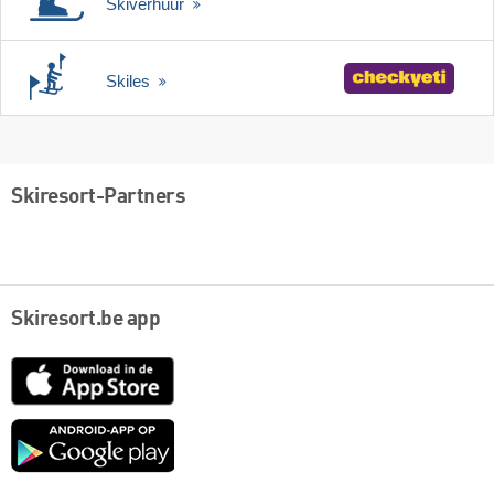
Skiverhuur
Skiles
Skiresort-Partners
Skiresort.be app
App
Store
Google
play