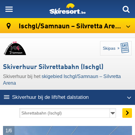
skiresort
Ischgl/​Samnaun – Silvretta Arena
Skipas
Skiverhuur Silvrettabahn (Ischgl)
Skiverhuur bij het
skigebied Ischgl/​Samnaun – Silvretta
Arena
Skiverhuur bij de lift/het dalstation
1/6